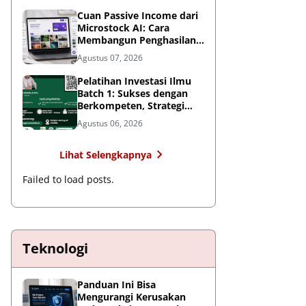
Cuan Passive Income dari
Microstock AI: Cara
Membangun Penghasilan
Jangka Panjang di Era
Agustus 07, 2026
Kecerdasan Buatan
Pelatihan Investasi Ilmu
Batch 1: Sukses dengan
Berkompeten, Strategi
Meningkatkan Daya Saing
Agustus 06, 2026
di Era AI dan Persaingan
Global
Lihat Selengkapnya
Failed to load posts.
Teknologi
Panduan Ini Bisa
Mengurangi Kerusakan