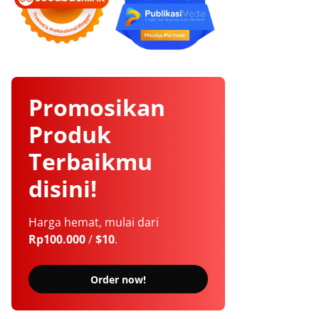
Promosikan
Produk
Terbaikmu
disini!
Harga hemat, mulai dari
Rp100.000
/
$10
.
Order now!