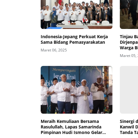
Indonesia-Jepang Perkuat Kerja
Tinjau B
Sama Bidang Pemasyarakatan
Dirjenp
Warga Bi
Maret 06, 2025
Maret 05,
Meraih Kemuliaan Bersama
Sinergi 
Rasulullah, Lapas Samarinda
Kanwil D
Pimpinan Hudi Ismono Gelar
Tanda Ta
Peringatan Isra Mi'raj 1446
dan Zona