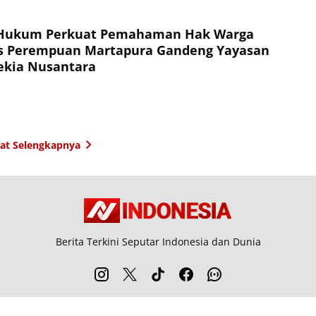
Hukum Perkuat Pemahaman Hak Warga
as Perempuan Martapura Gandeng Yayasan
ekia Nusantara
hat Selengkapnya
Berita Terkini Seputar Indonesia dan Dunia
entang Kami
Langganan
Kebijakan Privasi
Kode Etik
Info Kerjasama
Ka