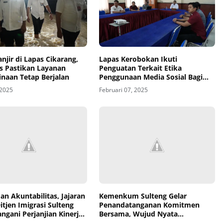
anjir di Lapas Cikarang,
Lapas Kerobokan Ikuti
as Pastikan Layanan
Penguatan Terkait Etika
naan Tetap Berjalan
Penggunaan Media Sosial Bagi
ASN Pemasyarakatan
 2025
Februari 07, 2025
dan Akuntabilitas, Jajaran
Kemenkum Sulteng Gelar
itjen Imigrasi Sulteng
Penandatanganan Komitmen
ngani Perjanjian Kinerja
Bersama, Wujud Nyata
 Integritas
Pembangunan Zona Integritas