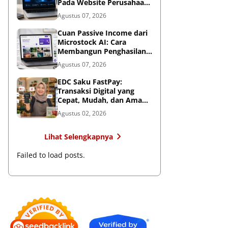
Pada Website Perusahaan,
Wajib Diterapkan Sebelum
Agustus 07, 2026
Terlambat
Cuan Passive Income dari
Microstock AI: Cara
Membangun Penghasilan
Jangka Panjang di Era
Agustus 07, 2026
Kecerdasan Buatan
EDC Saku FastPay:
Transaksi Digital yang
Cepat, Mudah, dan Aman
untuk Bisnis
Agustus 02, 2026
Lihat Selengkapnya
Failed to load posts.