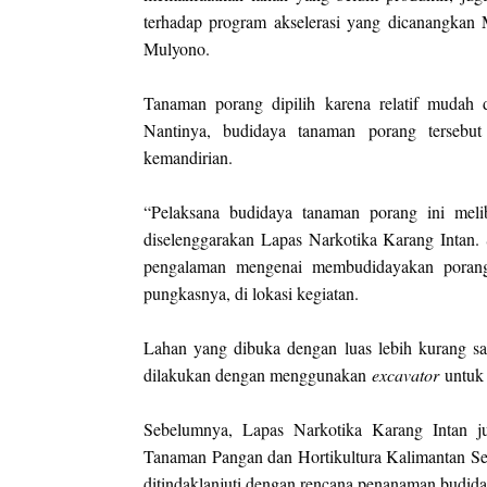
terhadap program akselerasi yang dicanangkan 
Mulyono.
Tanaman porang dipilih karena relatif mudah 
Nantinya, budidaya tanaman porang tersebut
kemandirian.
“Pelaksana budidaya tanaman porang ini meli
diselenggarakan Lapas Narkotika Karang Intan.
pengalaman mengenai membudidayakan porang, 
pungkasnya, di lokasi kegiatan.
Lahan yang dibuka dengan luas lebih kurang sa
dilakukan dengan menggunakan
e
xc
avator
untuk 
Sebelumnya, Lapas Narkotika Karang Intan 
Tanaman Pangan dan Hortikultura Kalimantan Sel
ditindaklanjuti dengan rencana penanaman budida