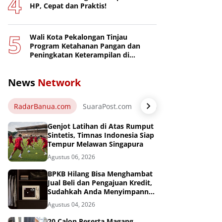
HP, Cepat dan Praktis!
Wali Kota Pekalongan Tinjau
Program Ketahanan Pangan dan
Peningkatan Keterampilan di
Nusakambangan
News
Network
RadarBanua.com
SuaraPost.com
NarasiNews.com
Jej
Genjot Latihan di Atas Rumput
Sintetis, Timnas Indonesia Siap
Tempur Melawan Singapura
Agustus 06, 2026
BPKB Hilang Bisa Menghambat
Jual Beli dan Pengajuan Kredit,
Sudahkah Anda Menyimpannya
di Brankas BPKB?
Agustus 04, 2026
20 Calon Peserta Magang