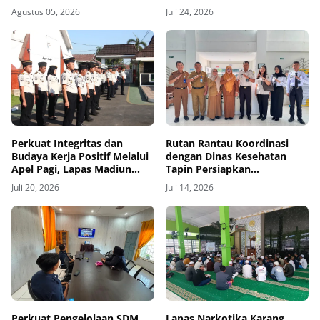
TITL
Dini Gangguan Kamtib
Agustus 05, 2026
Juli 24, 2026
Perkuat Integritas dan
Rutan Rantau Koordinasi
Budaya Kerja Positif Melalui
dengan Dinas Kesehatan
Apel Pagi, Lapas Madiun
Tapin Persiapkan
Teguhkan Komitmen
Pelaksanaan CKG dengan
Juli 20, 2026
Juli 14, 2026
Pelayanan
Rontgen Dada bagi Warga
Binaan
Perkuat Pengelolaan SDM
Lapas Narkotika Karang