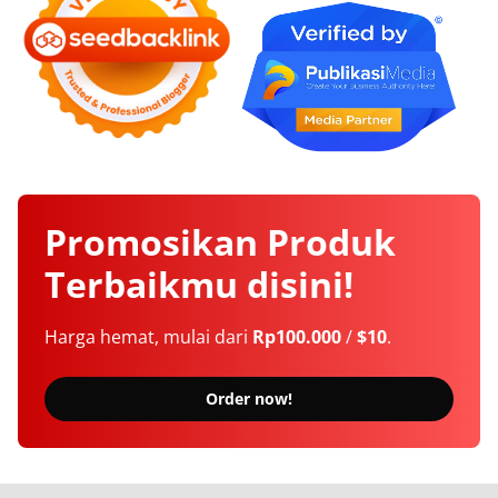
Promosikan
Produk
Terbaikmu
disini!
Harga hemat, mulai dari
Rp100.000
/
$10
.
Order now!