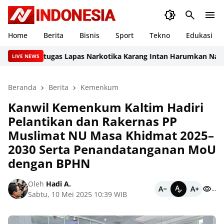
Home
Berita
Bisnis
Sport
Tekno
Edukasi
anto, Petugas Lapas Narkotika Karang Intan Harumkan Nama Inst
LIVE NEWS
Beranda
Berita
Kemenkum
Kanwil Kemenkum Kaltim Hadiri
Pelantikan dan Rakernas PP
Muslimat NU Masa Khidmat 2025–
2030 Serta Penandatanganan MoU
dengan BPHN
Oleh
Hadi A.
...
Sabtu, 10 Mei 2025 10:39 WIB