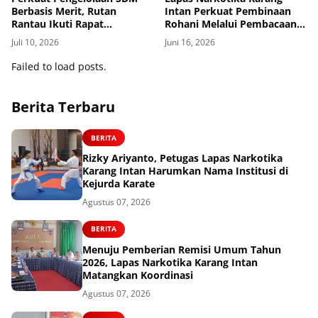
Berbasis Merit, Rutan
Intan Perkuat Pembinaan
Rantau Ikuti Rapat
Rohani Melalui Pembacaan
Penguatan Penerapan
Sholawat Burdah
Juli 10, 2026
Juni 16, 2026
Manajemen Talenta Secara
Virtual
Failed to load posts.
Berita Terbaru
BERITA
Rizky Ariyanto, Petugas Lapas Narkotika
Karang Intan Harumkan Nama Institusi di
Kejurda Karate
Agustus 07, 2026
BERITA
Menuju Pemberian Remisi Umum Tahun
2026, Lapas Narkotika Karang Intan
Matangkan Koordinasi
Agustus 07, 2026