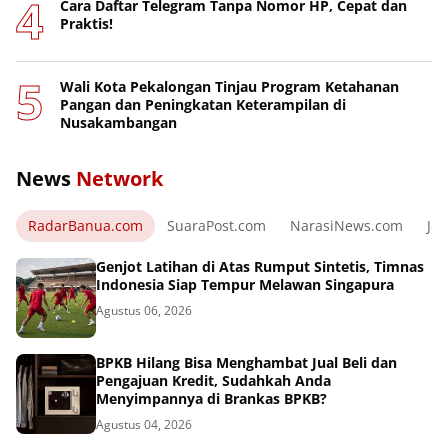
Cara Daftar Telegram Tanpa Nomor HP, Cepat dan
Praktis!
Wali Kota Pekalongan Tinjau Program Ketahanan
Pangan dan Peningkatan Keterampilan di
Nusakambangan
News
Network
RadarBanua.com
SuaraPost.com
NarasiNews.com
Jej
Genjot Latihan di Atas Rumput Sintetis, Timnas
Indonesia Siap Tempur Melawan Singapura
Agustus 06, 2026
BPKB Hilang Bisa Menghambat Jual Beli dan
Pengajuan Kredit, Sudahkah Anda
Menyimpannya di Brankas BPKB?
Agustus 04, 2026