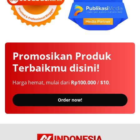
Promosikan
Produk
Terbaikmu
disini!
Harga hemat, mulai dari
Rp100.000
/
$10
.
Order now!