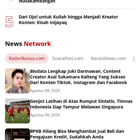
Nusakambangan
Dari Ojol untuk Kuliah hingga Menjadi Kreator
Konten: Kisah Inijayaq
News
Network
RadarBanua.com
SuaraPost.com
NarasiNews.com
Jej
Biodata Lengkap Juki Darmawan, Content
Creator Asal Sukamara Kalteng Yang Sukses
Dari Konten Tiktok, Instagram dan Facebook
Agustus 08, 2026
Genjot Latihan di Atas Rumput Sintetis, Timnas
Indonesia Siap Tempur Melawan Singapura
Agustus 06, 2026
BPKB Hilang Bisa Menghambat Jual Beli dan
Pengajuan Kredit, Sudahkah Anda