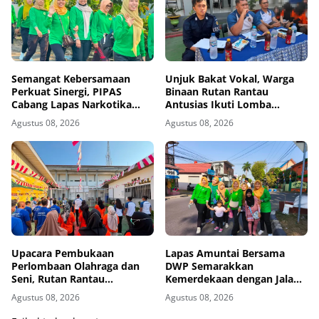
Semangat Kebersamaan
Unjuk Bakat Vokal, Warga
Perkuat Sinergi, PIPAS
Binaan Rutan Rantau
Cabang Lapas Narkotika
Antusias Ikuti Lomba
Kelas IIA Karang Intan Ikuti
Menyanyi Lagu Nasional dan
Agustus 08, 2026
Agustus 08, 2026
Fun Walk HUT Ke-81 RI
Bebas
Upacara Pembukaan
Lapas Amuntai Bersama
Perlombaan Olahraga dan
DWP Semarakkan
Seni, Rutan Rantau
Kemerdekaan dengan Jalan
Semarakkan HUT ke-81
Santai dan Bakti Sosial
Agustus 08, 2026
Agustus 08, 2026
Kemerdekaan RI