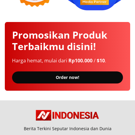
Promosikan
Produk
Terbaikmu
disini!
Harga hemat, mulai dari
Rp100.000
/
$10
.
Order now!
Berita Terkini Seputar Indonesia dan Dunia