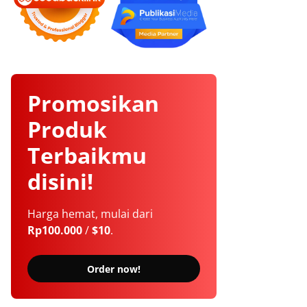
Promosikan
Produk
Terbaikmu
disini!
Harga hemat, mulai dari
Rp100.000
/
$10
.
Order now!