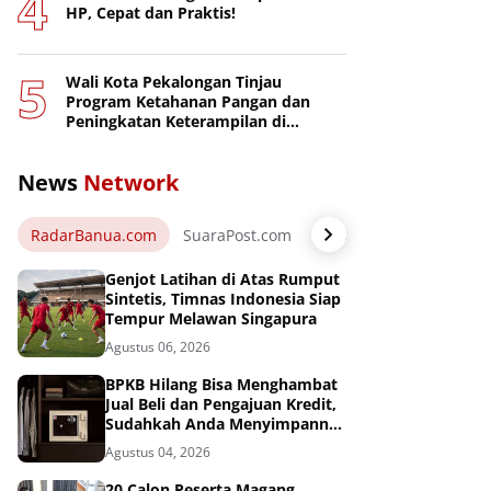
HP, Cepat dan Praktis!
Wali Kota Pekalongan Tinjau
Program Ketahanan Pangan dan
Peningkatan Keterampilan di
Nusakambangan
News
Network
RadarBanua.com
SuaraPost.com
NarasiNews.com
Jej
Genjot Latihan di Atas Rumput
Sintetis, Timnas Indonesia Siap
Tempur Melawan Singapura
Agustus 06, 2026
BPKB Hilang Bisa Menghambat
Jual Beli dan Pengajuan Kredit,
Sudahkah Anda Menyimpannya
di Brankas BPKB?
Agustus 04, 2026
20 Calon Peserta Magang