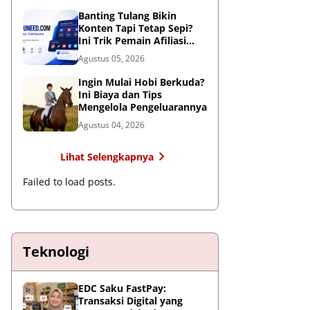
Global
Banting Tulang Bikin
Konten Tapi Tetap Sepi?
Ini Trik Pemain Afiliasi
Tembus FYP
Agustus 05, 2026
Ingin Mulai Hobi Berkuda?
Ini Biaya dan Tips
Mengelola Pengeluarannya
Agustus 04, 2026
Lihat Selengkapnya
Failed to load posts.
Teknologi
EDC Saku FastPay:
Transaksi Digital yang