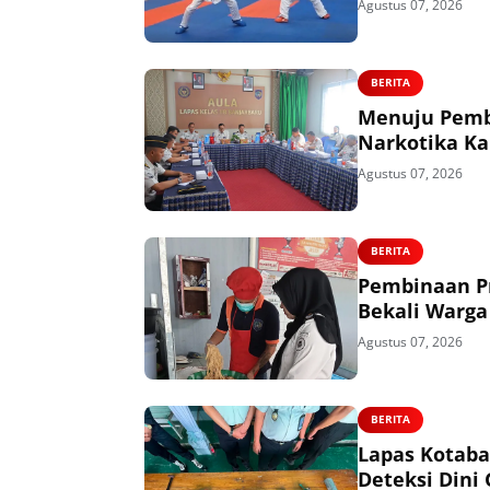
Agustus 07, 2026
BERITA
Menuju Pemb
Narkotika Ka
Agustus 07, 2026
BERITA
Pembinaan Pr
Bekali Warga
Agustus 07, 2026
BERITA
Lapas Kotaba
Deteksi Dini