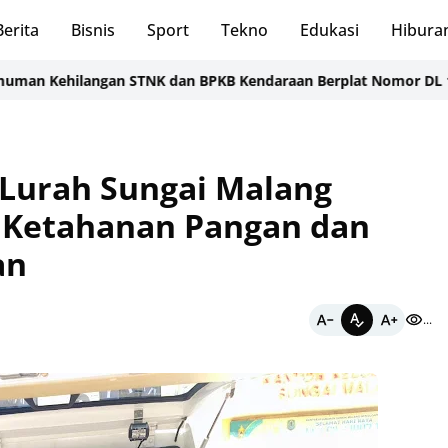
Berita
Bisnis
Sport
Tekno
Edukasi
Hibura
hilangan STNK dan BPKB Kendaraan Berplat Nomor DL 1861 AA
Lurah Sungai Malang
t Ketahanan Pangan dan
an
...