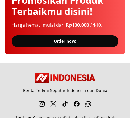
Promosikan
Produk
Terbaikmu
disini!
Harga hemat, mulai dari
Rp100.000
/
$10
.
Order now!
Berita Terkini Seputar Indonesia dan Dunia
Tentang Kami
Langganan
Kebijakan Privasi
Kode Etik
Info Kerjasama
Karir