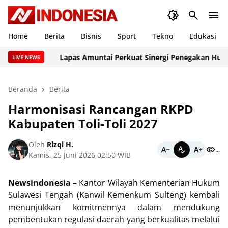
Home
Berita
Bisnis
Sport
Tekno
Edukasi
Lapas Amuntai Perkuat Sinergi Penegakan Hukum Me
LIVE NEWS
Beranda
Berita
Harmonisasi Rancangan RKPD
Kabupaten Toli-Toli 2027
Oleh
Rizqi H.
...
Kamis, 25 Juni 2026 02:50 WIB
Newsindonesia
– Kantor Wilayah Kementerian Hukum
Sulawesi Tengah (Kanwil Kemenkum Sulteng) kembali
menunjukkan komitmennya dalam mendukung
pembentukan regulasi daerah yang berkualitas melalui