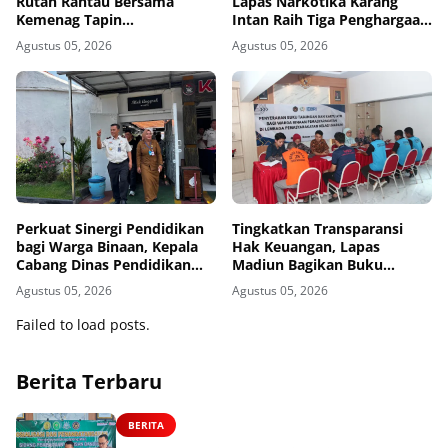
Rutan Rantau Bersama
Lapas Narkotika Karang
Kemenag Tapin
Intan Raih Tiga Penghargaan
Selenggarakan Kegiatan
dari KPPN Banjarmasin
Agustus 05, 2026
Agustus 05, 2026
Tausyiah
Perkuat Sinergi Pendidikan
Tingkatkan Transparansi
bagi Warga Binaan, Kepala
Hak Keuangan, Lapas
Cabang Dinas Pendidikan
Madiun Bagikan Buku
Wilayah Madiun Kunjungi
Tabungan dan ATM BRI
Agustus 05, 2026
Agustus 05, 2026
Lapas Madiun
kepada Warga Binaan
Failed to load posts.
Berita Terbaru
BERITA