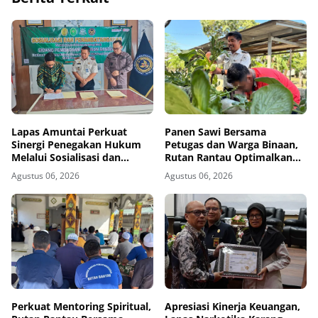
Lapas Amuntai Perkuat
Panen Sawi Bersama
Sinergi Penegakan Hukum
Petugas dan Warga Binaan,
Melalui Sosialisasi dan
Rutan Rantau Optimalkan
Penandatanganan MoU
Lahan SAE untuk Pembinaan
Agustus 06, 2026
Agustus 06, 2026
Sidang Pembacaan Putusan
Kemandirian
Banding
Perkuat Mentoring Spiritual,
Apresiasi Kinerja Keuangan,