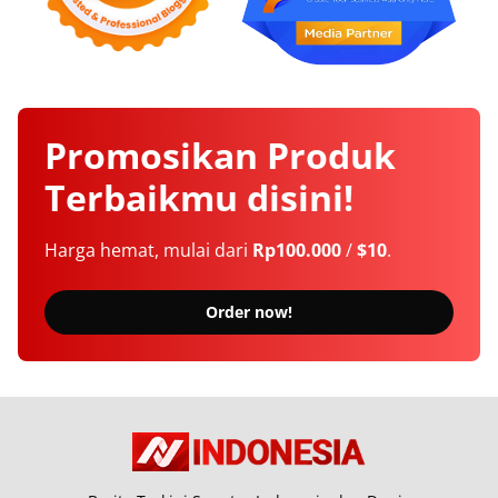
Promosikan
Produk
Terbaikmu
disini!
Harga hemat, mulai dari
Rp100.000
/
$10
.
Order now!