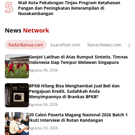
Wali Kota Pekalongan Tinjau Program Ketahanan
Pangan dan Peningkatan Keterampilan di
Nusakambangan
News
Network
RadarBanua.com
SuaraPost.com
NarasiNews.com
Jej
Genjot Latihan di Atas Rumput Sintetis, Timnas
Indonesia Siap Tempur Melawan Singapura
Agustus 06, 2026
BPKB Hilang Bisa Menghambat Jual Beli dan
Pengajuan Kredit, Sudahkah Anda
Menyimpannya di Brankas BPKB?
Agustus 04, 2026
20 Calon Peserta Magang Nasional 2026 Batch 1
Ikuti Interview di Rutan Kandangan
Agustus 03, 2026