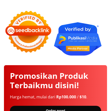
Promosikan
Produk
Terbaikmu
disini!
Harga hemat, mulai dari
Rp100.000
/
$10
.
Order now!