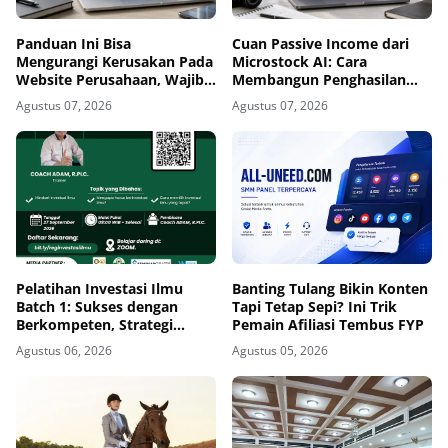
Panduan Ini Bisa
Cuan Passive Income dari
Mengurangi Kerusakan Pada
Microstock AI: Cara
Website Perusahaan, Wajib
Membangun Penghasilan
Diterapkan Sebelum
Jangka Panjang di Era
Agustus 07, 2026
Agustus 07, 2026
Terlambat
Kecerdasan Buatan
Pelatihan Investasi Ilmu
Banting Tulang Bikin Konten
Batch 1: Sukses dengan
Tapi Tetap Sepi? Ini Trik
Berkompeten, Strategi
Pemain Afiliasi Tembus FYP
Meningkatkan Daya Saing di
Agustus 06, 2026
Agustus 05, 2026
Era AI dan Persaingan Global