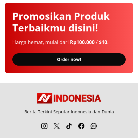
Promosikan
Produk
Terbaikmu
disini!
Harga hemat, mulai dari
Rp100.000
/
$10
.
Order now!
Berita Terkini Seputar Indonesia dan Dunia