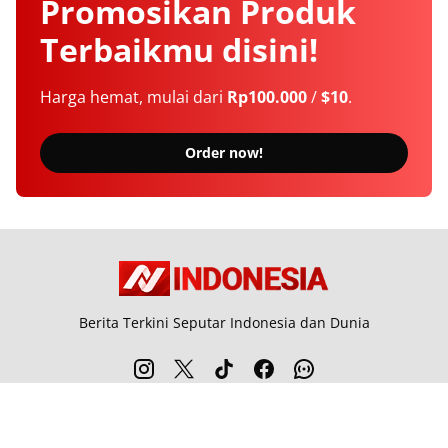
Promosikan
Produk
Terbaikmu
disini!
Harga hemat, mulai dari
Rp100.000
/
$10
.
Order now!
Berita Terkini Seputar Indonesia dan Dunia
Tentang Kami
Langganan
Kebijakan Privasi
Kode Etik
Info Kerjasama
Karir