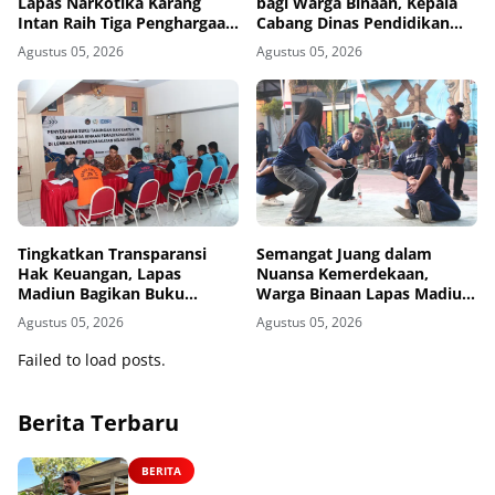
Lapas Narkotika Karang
bagi Warga Binaan, Kepala
Intan Raih Tiga Penghargaan
Cabang Dinas Pendidikan
dari KPPN Banjarmasin
Wilayah Madiun Kunjungi
Agustus 05, 2026
Agustus 05, 2026
Lapas Madiun
Tingkatkan Transparansi
Semangat Juang dalam
Hak Keuangan, Lapas
Nuansa Kemerdekaan,
Madiun Bagikan Buku
Warga Binaan Lapas Madiun
Tabungan dan ATM BRI
Adu Kekompakan dalam
Agustus 05, 2026
Agustus 05, 2026
kepada Warga Binaan
Lomba Estafet Tepung dan
Paku dalam Botol
Failed to load posts.
Berita Terbaru
BERITA