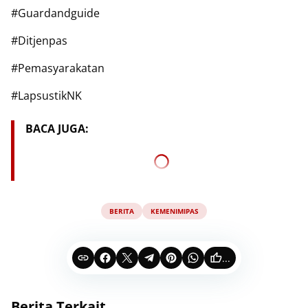
‎#Guardandguide
‎#Ditjenpas
‎#Pemasyarakatan
‎#LapsustikNK
BACA JUGA:
BERITA
KEMENIMIPAS
...
Berita Terkait