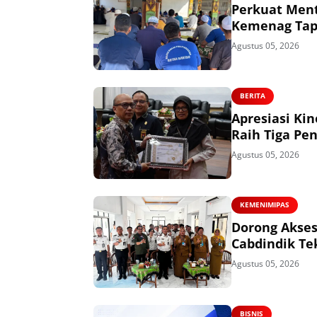
Perkuat Ment
Kemenag Tapi
Agustus 05, 2026
BERITA
Apresiasi Ki
Raih Tiga Pe
Agustus 05, 2026
KEMENIMIPAS
Dorong Akses
Cabdindik Te
Agustus 05, 2026
BISNIS