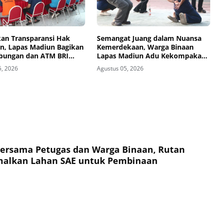
kan Transparansi Hak
Semangat Juang dalam Nuansa
n, Lapas Madiun Bagikan
Kemerdekaan, Warga Binaan
bungan dan ATM BRI
Lapas Madiun Adu Kekompakan
Warga Binaan
dalam Lomba Estafet Tepung dan
5, 2026
Agustus 05, 2026
Paku dalam Botol
ersama Petugas dan Warga Binaan, Rutan
malkan Lahan SAE untuk Pembinaan