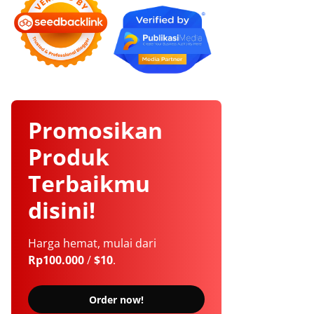
Promosikan
Produk
Terbaikmu
disini!
Harga hemat, mulai dari
Rp100.000
/
$10
.
Order now!