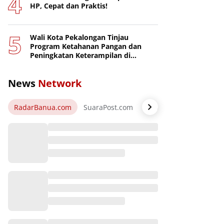
HP, Cepat dan Praktis!
Wali Kota Pekalongan Tinjau
Program Ketahanan Pangan dan
Peningkatan Keterampilan di
Nusakambangan
News
Network
RadarBanua.com
SuaraPost.com
NarasiNews.com
Jej