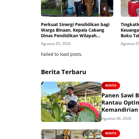
Perkuat Sinergi Pendidikan bagi
Tingkat
Warga Binaan, Kepala Cabang
Keuanga
Dinas Pendidikan Wilayah
Buku Ta
Madiun Kunjungi Lapas Madiun
kepada 
Agustus 05, 2026
Agustus 0
Failed to load posts.
Berita Terbaru
BERITA
Panen Sawi B
Rantau Opti
Kemandirian
Agustus 06, 2026
BERITA