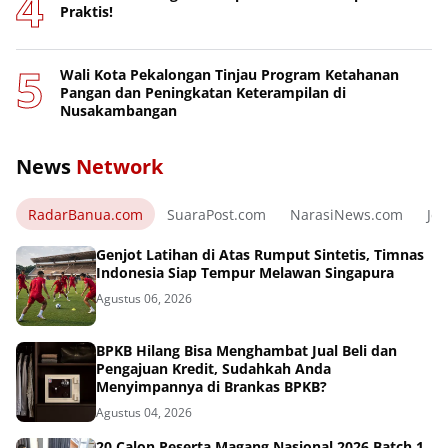
Praktis!
Wali Kota Pekalongan Tinjau Program Ketahanan
Pangan dan Peningkatan Keterampilan di
Nusakambangan
News
Network
RadarBanua.com
SuaraPost.com
NarasiNews.com
Jej
Genjot Latihan di Atas Rumput Sintetis, Timnas
Indonesia Siap Tempur Melawan Singapura
Agustus 06, 2026
BPKB Hilang Bisa Menghambat Jual Beli dan
Pengajuan Kredit, Sudahkah Anda
Menyimpannya di Brankas BPKB?
Agustus 04, 2026
20 Calon Peserta Magang Nasional 2026 Batch 1