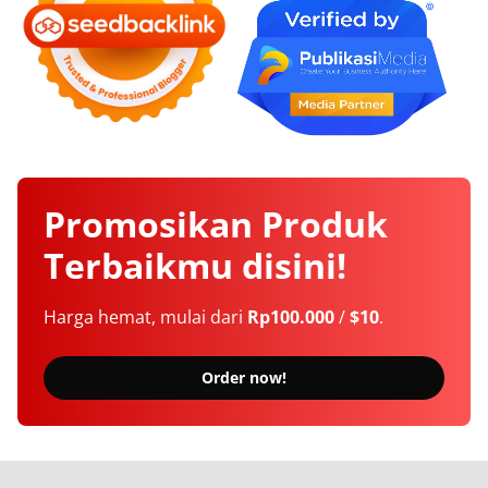
Promosikan
Produk
Terbaikmu
disini!
Harga hemat, mulai dari
Rp100.000
/
$10
.
Order now!