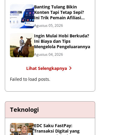
Global
Banting Tulang Bikin
Konten Tapi Tetap Sepi?
Ini Trik Pemain Afiliasi
Tembus FYP
Agustus 05, 2026
Ingin Mulai Hobi Berkuda?
Ini Biaya dan Tips
Mengelola Pengeluarannya
Agustus 04, 2026
Lihat Selengkapnya
Failed to load posts.
Teknologi
EDC Saku FastPay:
Transaksi Digital yang