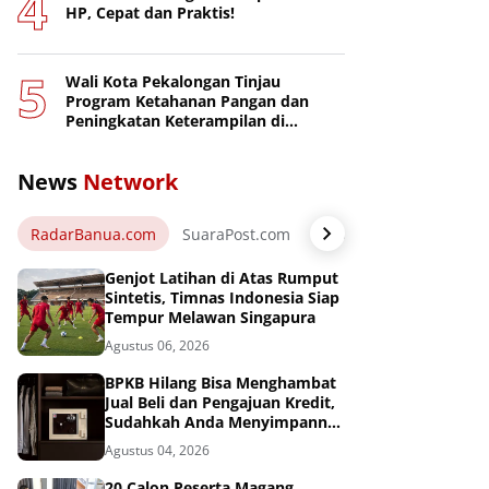
HP, Cepat dan Praktis!
Wali Kota Pekalongan Tinjau
Program Ketahanan Pangan dan
Peningkatan Keterampilan di
Nusakambangan
News
Network
RadarBanua.com
SuaraPost.com
NarasiNews.com
Jej
Genjot Latihan di Atas Rumput
Sintetis, Timnas Indonesia Siap
Tempur Melawan Singapura
Agustus 06, 2026
BPKB Hilang Bisa Menghambat
Jual Beli dan Pengajuan Kredit,
Sudahkah Anda Menyimpannya
di Brankas BPKB?
Agustus 04, 2026
20 Calon Peserta Magang