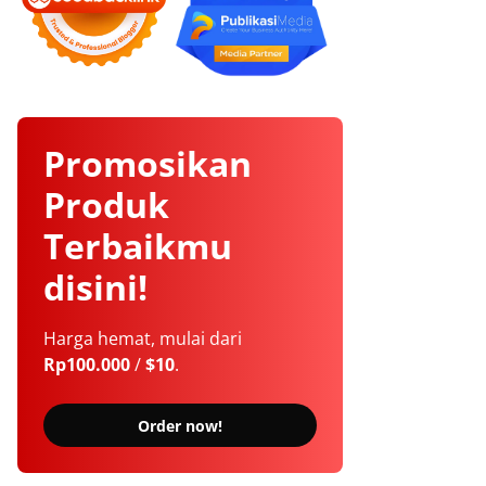
Promosikan
Produk
Terbaikmu
disini!
Harga hemat, mulai dari
Rp100.000
/
$10
.
Order now!