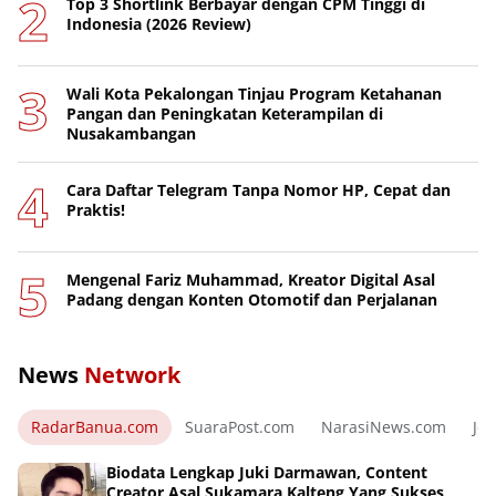
Top 3 Shortlink Berbayar dengan CPM Tinggi di
Indonesia (2026 Review)
Wali Kota Pekalongan Tinjau Program Ketahanan
Pangan dan Peningkatan Keterampilan di
Nusakambangan
Cara Daftar Telegram Tanpa Nomor HP, Cepat dan
Praktis!
Mengenal Fariz Muhammad, Kreator Digital Asal
Padang dengan Konten Otomotif dan Perjalanan
News
Network
RadarBanua.com
SuaraPost.com
NarasiNews.com
Jej
Biodata Lengkap Juki Darmawan, Content
Creator Asal Sukamara Kalteng Yang Sukses