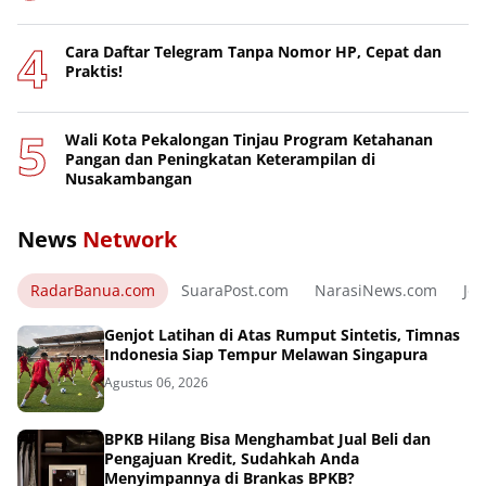
Cara Daftar Telegram Tanpa Nomor HP, Cepat dan
Praktis!
Wali Kota Pekalongan Tinjau Program Ketahanan
Pangan dan Peningkatan Keterampilan di
Nusakambangan
News
Network
RadarBanua.com
SuaraPost.com
NarasiNews.com
Jej
Genjot Latihan di Atas Rumput Sintetis, Timnas
Indonesia Siap Tempur Melawan Singapura
Agustus 06, 2026
BPKB Hilang Bisa Menghambat Jual Beli dan
Pengajuan Kredit, Sudahkah Anda
Menyimpannya di Brankas BPKB?