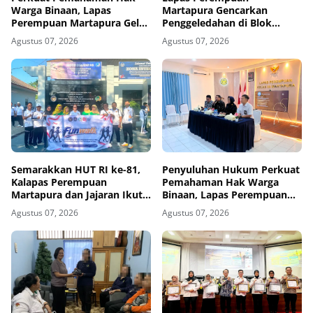
Warga Binaan, Lapas
Martapura Gencarkan
Perempuan Martapura Gelar
Penggeledahan di Blok
Sosialisasi Remisi dan
Maximum Security Selama
Agustus 07, 2026
Agustus 07, 2026
Integrasi
Dua Hari Berturut-turut
Semarakkan HUT RI ke-81,
Penyuluhan Hukum Perkuat
Kalapas Perempuan
Pemahaman Hak Warga
Martapura dan Jajaran Ikuti
Binaan, Lapas Perempuan
Fun Walk Bersama Kakanwil
Martapura Gandeng Yayasan
Agustus 07, 2026
Agustus 07, 2026
Cahaya Cendekia Nusantara