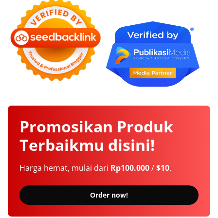
Promosikan
Produk
Terbaikmu
disini!
Harga hemat, mulai dari
Rp100.000
/
$10
.
Order now!