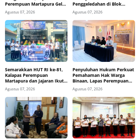
Perempuan Martapura Gelar
Penggeledahan di Blok
Sosialisasi Remisi dan
Maximum Security Selama
Agustus 07, 2026
Agustus 07, 2026
Integrasi
Dua Hari Berturut-turut
Semarakkan HUT RI ke-81,
Penyuluhan Hukum Perkuat
Kalapas Perempuan
Pemahaman Hak Warga
Martapura dan Jajaran Ikuti
Binaan, Lapas Perempuan
Fun Walk Bersama Kakanwil
Martapura Gandeng Yayasan
Agustus 07, 2026
Agustus 07, 2026
Cahaya Cendekia Nusantara