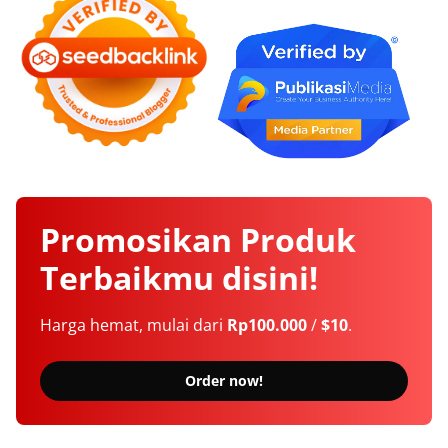
Promosikan
Produk
Terbaikmu
disini!
Harga hemat, mulai dari
Rp100.000
/
$10
.
Order now!