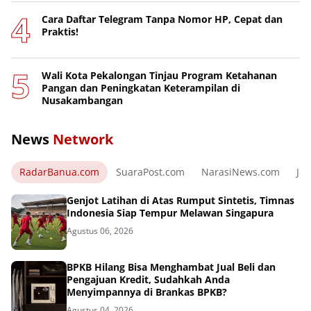
Cara Daftar Telegram Tanpa Nomor HP, Cepat dan
Praktis!
Wali Kota Pekalongan Tinjau Program Ketahanan
Pangan dan Peningkatan Keterampilan di
Nusakambangan
News
Network
RadarBanua.com
SuaraPost.com
NarasiNews.com
Jej
Genjot Latihan di Atas Rumput Sintetis, Timnas
Indonesia Siap Tempur Melawan Singapura
Agustus 06, 2026
BPKB Hilang Bisa Menghambat Jual Beli dan
Pengajuan Kredit, Sudahkah Anda
Menyimpannya di Brankas BPKB?
Agustus 04, 2026