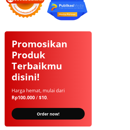
Promosikan
Produk
Terbaikmu
disini!
Harga hemat, mulai dari
Rp100.000
/
$10
.
Order now!