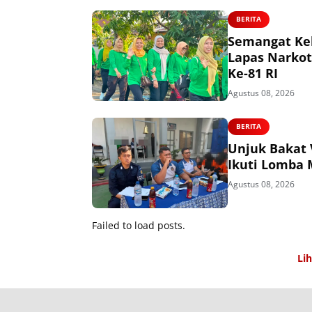
BERITA
Semangat Keb
Lapas Narkot
Ke-81 RI
Agustus 08, 2026
BERITA
Unjuk Bakat 
Ikuti Lomba 
Agustus 08, 2026
Failed to load posts.
Li