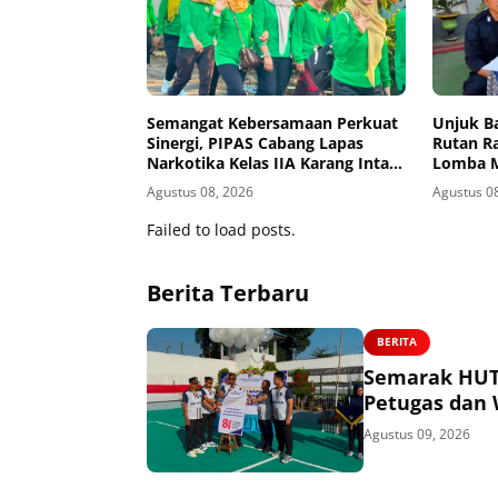
Semangat Kebersamaan Perkuat
Unjuk B
Sinergi, PIPAS Cabang Lapas
Rutan Ra
Narkotika Kelas IIA Karang Intan
Lomba M
Ikuti Fun Walk HUT Ke-81 RI
dan Beb
Agustus 08, 2026
Agustus 0
Failed to load posts.
Berita Terbaru
BERITA
Semarak HUT 
Petugas dan 
Agustus 09, 2026