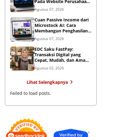
Pada Website Perusahaan,
Wajib Diterapkan Sebelum
Agustus 07, 2026
Terlambat
Cuan Passive Income dari
Microstock AI: Cara
Membangun Penghasilan
Jangka Panjang di Era
Agustus 07, 2026
Kecerdasan Buatan
EDC Saku FastPay:
Transaksi Digital yang
Cepat, Mudah, dan Aman
untuk Bisnis
Agustus 02, 2026
Lihat Selengkapnya
Failed to load posts.