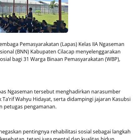
mbaga Pemasyarakatan (Lapas) Kelas IIA Ngaseman
sional (BNN) Kabupaten Cilacap menyelenggarakan
Sosial bagi 31 Warga Binaan Pemasyarakatan (WBP),
Lapas Ngaseman tersebut menghadirkan narasumber
Ta’rif Wahyu Hidayat, serta didampingi jajaran Kasubsi
dan petugas pengamanan.
gaskan pentingnya rehabilitasi sosial sebagai langkah
 kesehatan, tetapi juga mental dan kualitas hidup.