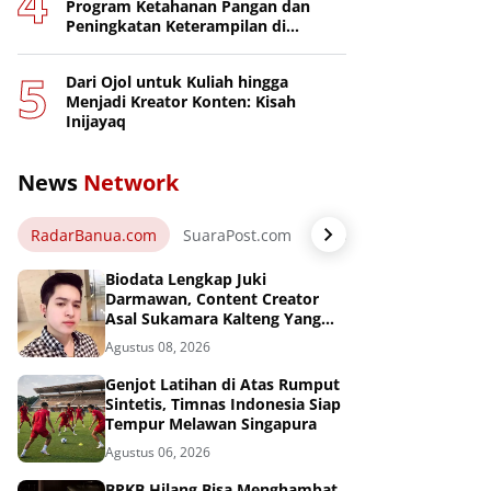
Program Ketahanan Pangan dan
Peningkatan Keterampilan di
Nusakambangan
Dari Ojol untuk Kuliah hingga
Menjadi Kreator Konten: Kisah
Inijayaq
News
Network
RadarBanua.com
SuaraPost.com
NarasiNews.com
Jej
Biodata Lengkap Juki
Darmawan, Content Creator
Asal Sukamara Kalteng Yang
Sukses Dari Konten Tiktok,
Agustus 08, 2026
Instagram dan Facebook
Genjot Latihan di Atas Rumput
Sintetis, Timnas Indonesia Siap
Tempur Melawan Singapura
Agustus 06, 2026
BPKB Hilang Bisa Menghambat