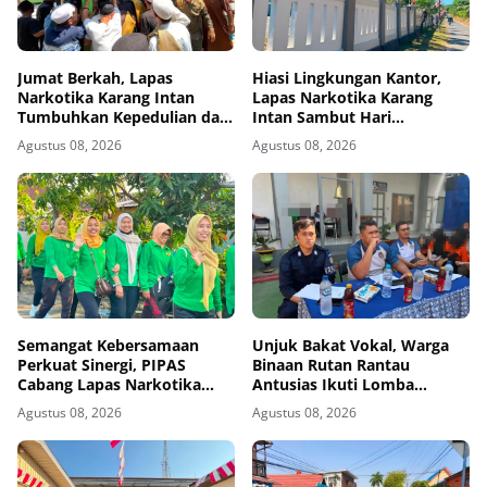
Jumat Berkah, Lapas
Hiasi Lingkungan Kantor,
Narkotika Karang Intan
Lapas Narkotika Karang
Tumbuhkan Kepedulian dan
Intan Sambut Hari
Kebersamaan
Kemerdekaan Ke-81 RI
Agustus 08, 2026
Agustus 08, 2026
Semangat Kebersamaan
Unjuk Bakat Vokal, Warga
Perkuat Sinergi, PIPAS
Binaan Rutan Rantau
Cabang Lapas Narkotika
Antusias Ikuti Lomba
Kelas IIA Karang Intan Ikuti
Menyanyi Lagu Nasional dan
Agustus 08, 2026
Agustus 08, 2026
Fun Walk HUT Ke-81 RI
Bebas