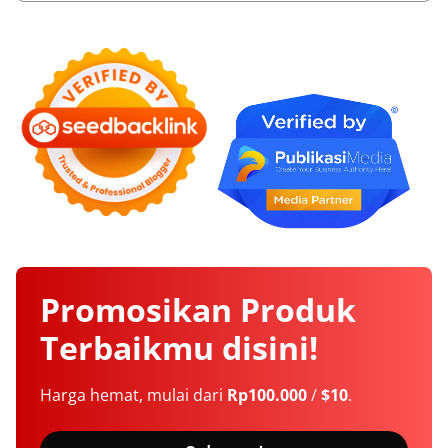
Promosikan
Produk
Terbaikmu
disini!
Harga hemat, mulai dari
Rp100.000
/
$10
.