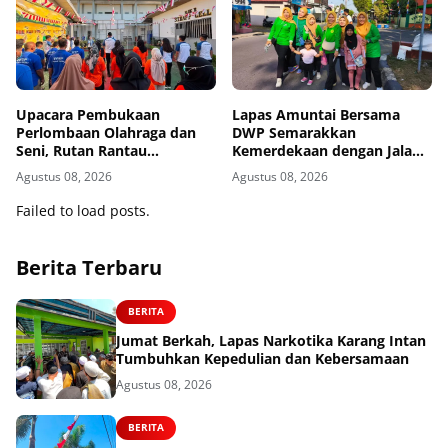
Upacara Pembukaan
Lapas Amuntai Bersama
Perlombaan Olahraga dan
DWP Semarakkan
Seni, Rutan Rantau
Kemerdekaan dengan Jalan
Semarakkan HUT ke-81
Santai dan Bakti Sosial
Agustus 08, 2026
Agustus 08, 2026
Kemerdekaan RI
Failed to load posts.
Berita Terbaru
BERITA
Jumat Berkah, Lapas Narkotika Karang Intan
Tumbuhkan Kepedulian dan Kebersamaan
Agustus 08, 2026
BERITA