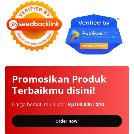
Promosikan
Produk
Terbaikmu
disini!
Harga hemat, mulai dari
Rp100.000
/
$10
.
Order now!