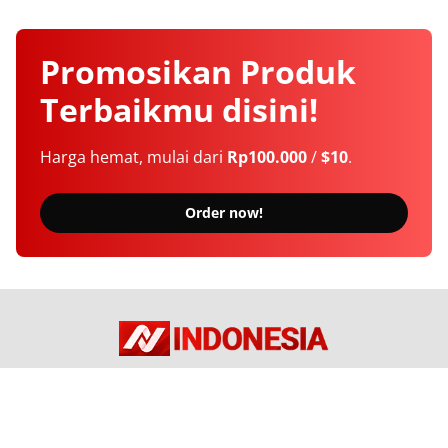
Promosikan
Produk
Terbaikmu
disini!
Harga hemat, mulai dari
Rp100.000
/
$10
.
Order now!
Berita Terkini Seputar Indonesia dan Dunia