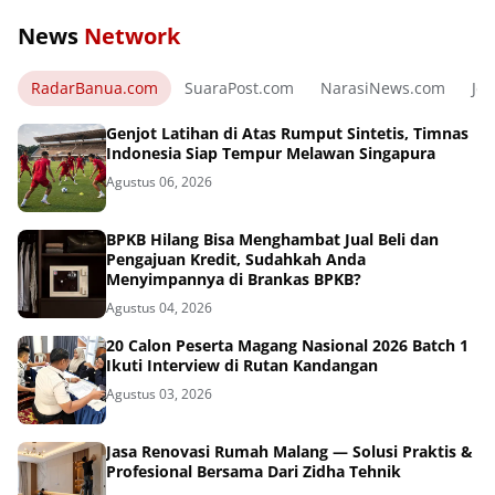
News
Network
RadarBanua.com
SuaraPost.com
NarasiNews.com
Jej
Genjot Latihan di Atas Rumput Sintetis, Timnas
Indonesia Siap Tempur Melawan Singapura
Agustus 06, 2026
BPKB Hilang Bisa Menghambat Jual Beli dan
Pengajuan Kredit, Sudahkah Anda
Menyimpannya di Brankas BPKB?
Agustus 04, 2026
20 Calon Peserta Magang Nasional 2026 Batch 1
Ikuti Interview di Rutan Kandangan
Agustus 03, 2026
Jasa Renovasi Rumah Malang — Solusi Praktis &
Profesional Bersama Dari Zidha Tehnik