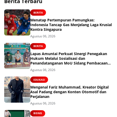
Berita Terbaru
BERITA
Menatap Pertempuran Pamungkas:
Indonesia Tancap Gas Menjelang Laga Krusial
Kontra Singapura
Agustus 06, 2026
BERITA
Lapas Amuntai Perkuat Sinergi Penegakan
Hukum Melalui Sosialisasi dan
Penandatanganan MoU Sidang Pembacaan
Putusan Banding
Agustus 06, 2026
EDUKASI
Mengenal Fariz Muhammad, Kreator Digital
Asal Padang dengan Konten Otomotif dan
Perjalanan
Agustus 06, 2026
BISNIS