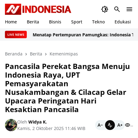
Home
Berita
Bisnis
Sport
Tekno
Edukasi
Menatap Pertempuran Pamungkas: Indonesia Tancap Ga
LIVE NEWS
Beranda
Berita
Kemenimipas
Pancasila Perekat Bangsa Menuju
Indonesia Raya, UPT
Pemasyarakatan
Nusakambangan & Cilacap Gelar
Upacara Peringatan Hari
Kesaktian Pancasila
Oleh
Widya K.
...
Kamis, 2 Oktober 2025 11:46 WIB