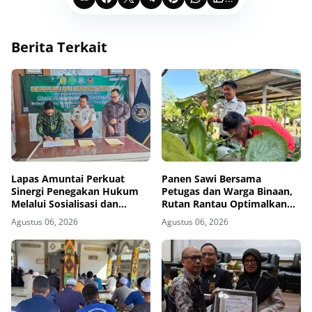
Berita Terkait
Lapas Amuntai Perkuat
Panen Sawi Bersama
Sinergi Penegakan Hukum
Petugas dan Warga Binaan,
Melalui Sosialisasi dan
Rutan Rantau Optimalkan
Penandatanganan MoU
Lahan SAE untuk Pembinaan
Agustus 06, 2026
Agustus 06, 2026
Sidang Pembacaan Putusan
Kemandirian
Banding