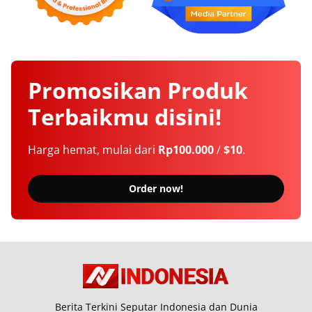
Promosikan
Produk
Terbaikmu
disini!
Harga hemat, mulai dari
Rp100.000
/
$10
.
Order now!
Berita Terkini Seputar Indonesia dan Dunia