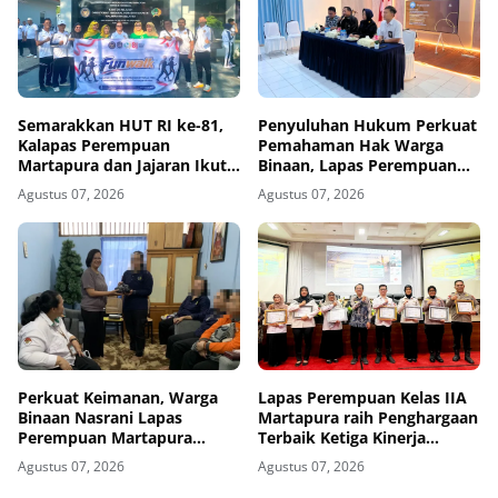
Semarakkan HUT RI ke-81,
Penyuluhan Hukum Perkuat
Kalapas Perempuan
Pemahaman Hak Warga
Martapura dan Jajaran Ikuti
Binaan, Lapas Perempuan
Fun Walk Bersama Kakanwil
Martapura Gandeng Yayasan
Agustus 07, 2026
Agustus 07, 2026
Cahaya Cendekia Nusantara
Perkuat Keimanan, Warga
Lapas Perempuan Kelas IIA
Binaan Nasrani Lapas
Martapura raih Penghargaan
Perempuan Martapura
Terbaik Ketiga Kinerja
Kebaktian bersama Gereja
Pelaksanaan Anggaran
Agustus 07, 2026
Agustus 07, 2026
Bethel
Tahun 2025 dari KPPN
Banjarmasin