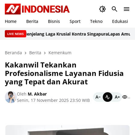
Home
Berita
Bisnis
Sport
Tekno
Edukasi
Gas Menjelang Laga Krusial Kontra Singapura
Lapas Amuntai Pe
LIVE NEWS
Beranda
Berita
Kemenkum
Kakanwil Tekankan
Profesionalisme Layanan Fidusia
yang Tepat dan Akurat
Oleh
M. Akbar
...
Senin, 17 November 2025 23:50 WIB