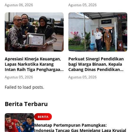
Lahan SAE untuk Pembinaan
Selenggarakan Kegiatan
Agustus 06, 2026
Agustus 05, 2026
Kemandirian
Tausyiah
Apresiasi Kinerja Keuangan,
Perkuat Sinergi Pendidikan
Lapas Narkotika Karang
bagi Warga Binaan, Kepala
Intan Raih Tiga Penghargaan
Cabang Dinas Pendidikan
dari KPPN Banjarmasin
Wilayah Madiun Kunjungi
Agustus 05, 2026
Agustus 05, 2026
Lapas Madiun
Failed to load posts.
Berita Terbaru
BERITA
Menatap Pertempuran Pamungkas:
Indonesia Tancap Gas Menjelang Laga Krusial