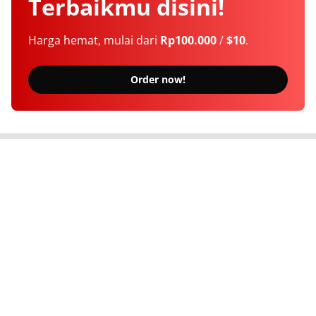
Terbaikmu
disini!
Harga hemat, mulai dari
Rp100.000
/
$10
.
Order now!
Berita Terkini Seputar Indonesia dan Dunia
Tentang Kami
Langganan
Kebijakan Privasi
Kode Etik
Info Kerjasama
Karir
© 2026
Newsindonesia.net
. All rights reserved.