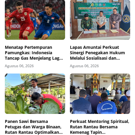
Menatap Pertempuran
Lapas Amuntai Perkuat
Pamungkas: Indonesia
Sinergi Penegakan Hukum
Tancap Gas Menjelang Laga
Melalui Sosialisasi dan
Krusial Kontra Singapura
Penandatanganan MoU
Agustus 06, 2026
Agustus 06, 2026
Sidang Pembacaan Putusan
Banding
Panen Sawi Bersama
Perkuat Mentoring Spiritual,
Petugas dan Warga Binaan,
Rutan Rantau Bersama
Rutan Rantau Optimalkan
Kemenag Tapin