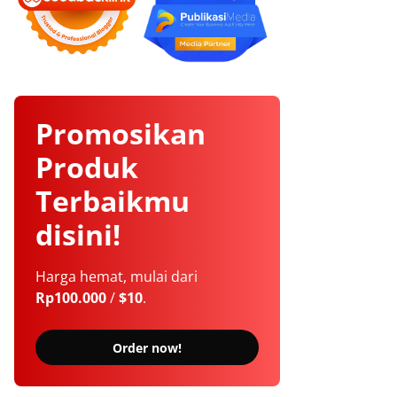
Promosikan
Produk
Terbaikmu
disini!
Harga hemat, mulai dari
Rp100.000
/
$10
.
Order now!