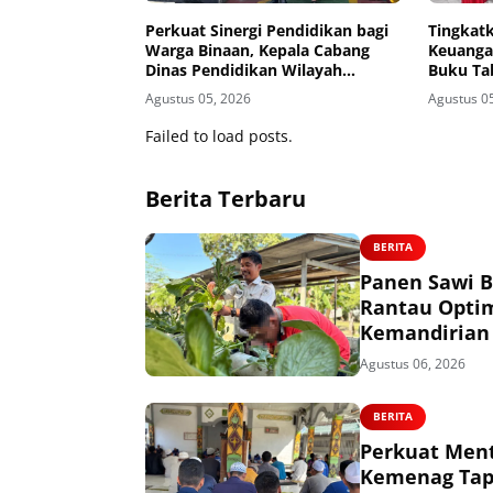
Perkuat Sinergi Pendidikan bagi
Tingkat
Warga Binaan, Kepala Cabang
Keuanga
Dinas Pendidikan Wilayah
Buku Ta
Madiun Kunjungi Lapas Madiun
kepada 
Agustus 05, 2026
Agustus 0
Failed to load posts.
Berita Terbaru
BERITA
Panen Sawi B
Rantau Opti
Kemandirian
Agustus 06, 2026
BERITA
Perkuat Ment
Kemenag Tapi