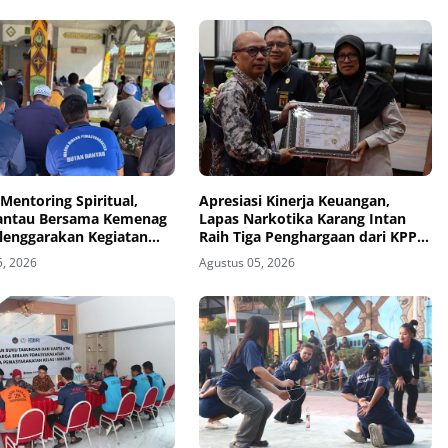
Mentoring Spiritual,
Apresiasi Kinerja Keuangan,
antau Bersama Kemenag
Lapas Narkotika Karang Intan
elenggarakan Kegiatan
Raih Tiga Penghargaan dari KPPN
h
Banjarmasin
5, 2026
Agustus 05, 2026