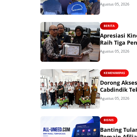
Agustus 05, 2026
BERITA
Apresiasi Ki
Raih Tiga Pe
Agustus 05, 2026
KEMENIMIPAS
Dorong Akses
Cabdindik Te
Agustus 05, 2026
BISNIS
Banting Tulan
Pemain Afili