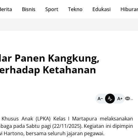
Berita
Bisnis
Sport
Tekno
Edukasi
Hibura
Panen
lar Panen Kangkung,
terhadap Ketahanan
...
husus Anak (LPKA) Kelas I Martapura melaksanakan
ga pada Sabtu pagi (22/11/2025). Kegiatan ini dipimpin
i Hartono, bersama seluruh jajaran pegawai.