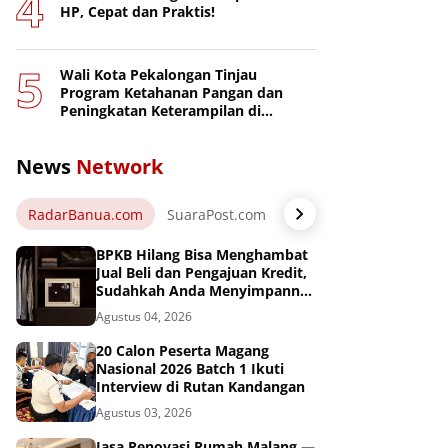
HP, Cepat dan Praktis!
Wali Kota Pekalongan Tinjau
Program Ketahanan Pangan dan
Peningkatan Keterampilan di
Nusakambangan
News
Network
RadarBanua.com
SuaraPost.com
NarasiNews.com
Jej
BPKB Hilang Bisa Menghambat
Jual Beli dan Pengajuan Kredit,
Sudahkah Anda Menyimpannya
di Brankas BPKB?
Agustus 04, 2026
20 Calon Peserta Magang
Nasional 2026 Batch 1 Ikuti
Interview di Rutan Kandangan
Agustus 03, 2026
Jasa Renovasi Rumah Malang —