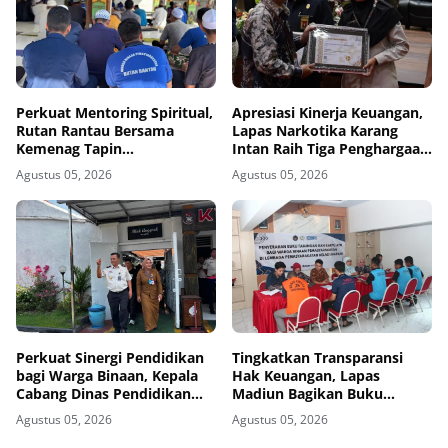
Perkuat Mentoring Spiritual,
Apresiasi Kinerja Keuangan,
Rutan Rantau Bersama
Lapas Narkotika Karang
Kemenag Tapin
Intan Raih Tiga Penghargaan
Selenggarakan Kegiatan
dari KPPN Banjarmasin
Agustus 05, 2026
Agustus 05, 2026
Tausyiah
Perkuat Sinergi Pendidikan
Tingkatkan Transparansi
bagi Warga Binaan, Kepala
Hak Keuangan, Lapas
Cabang Dinas Pendidikan
Madiun Bagikan Buku
Wilayah Madiun Kunjungi
Tabungan dan ATM BRI
Agustus 05, 2026
Agustus 05, 2026
Lapas Madiun
kepada Warga Binaan