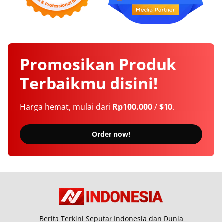
Promosikan
Produk
Terbaikmu
disini!
Harga hemat, mulai dari
Rp100.000
/
$10
.
Order now!
Berita Terkini Seputar Indonesia dan Dunia