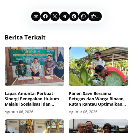
...
Berita Terkait
Lapas Amuntai Perkuat
Panen Sawi Bersama
Sinergi Penegakan Hukum
Petugas dan Warga Binaan,
Melalui Sosialisasi dan
Rutan Rantau Optimalkan
Penandatanganan MoU
Lahan SAE untuk Pembinaan
Agustus 06, 2026
Agustus 06, 2026
Sidang Pembacaan Putusan
Kemandirian
Banding