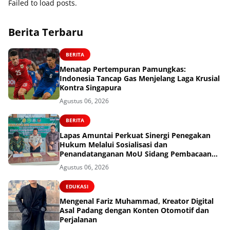
Failed to load posts.
Berita Terbaru
BERITA
Menatap Pertempuran Pamungkas:
Indonesia Tancap Gas Menjelang Laga Krusial
Kontra Singapura
Agustus 06, 2026
BERITA
Lapas Amuntai Perkuat Sinergi Penegakan
Hukum Melalui Sosialisasi dan
Penandatanganan MoU Sidang Pembacaan
Putusan Banding
Agustus 06, 2026
EDUKASI
Mengenal Fariz Muhammad, Kreator Digital
Asal Padang dengan Konten Otomotif dan
Perjalanan