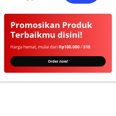
Promosikan
Produk
Terbaikmu
disini!
Harga hemat, mulai dari
Rp100.000
/
$10
.
Order now!
Berita Terkini Seputar Indonesia dan Dunia