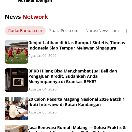
Nusakambangan
News
Network
RadarBanua.com
SuaraPost.com
NarasiNews.com
Jej
Genjot Latihan di Atas Rumput Sintetis, Timnas
Indonesia Siap Tempur Melawan Singapura
Agustus 06, 2026
BPKB Hilang Bisa Menghambat Jual Beli dan
Pengajuan Kredit, Sudahkah Anda
Menyimpannya di Brankas BPKB?
Agustus 04, 2026
20 Calon Peserta Magang Nasional 2026 Batch 1
Ikuti Interview di Rutan Kandangan
Agustus 03, 2026
Jasa Renovasi Rumah Malang — Solusi Praktis &