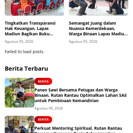
Tingkatkan Transparansi
Semangat Juang dalam
Hak Keuangan, Lapas
Nuansa Kemerdekaan,
Madiun Bagikan Buku
Warga Binaan Lapas Madiun
Tabungan dan ATM BRI
Adu Kekompakan dalam
Agustus 05, 2026
Agustus 05, 2026
kepada Warga Binaan
Lomba Estafet Tepung dan
Paku dalam Botol
Failed to load posts.
Berita Terbaru
BERITA
Panen Sawi Bersama Petugas dan Warga
Binaan, Rutan Rantau Optimalkan Lahan SAE
untuk Pembinaan Kemandirian
Agustus 06, 2026
BERITA
Perkuat Mentoring Spiritual, Rutan Rantau