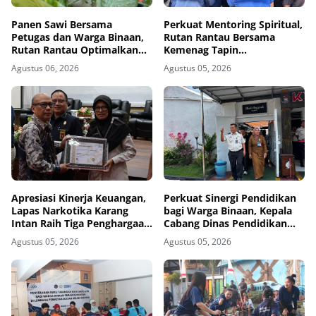
Panen Sawi Bersama
Perkuat Mentoring Spiritual,
Petugas dan Warga Binaan,
Rutan Rantau Bersama
Rutan Rantau Optimalkan
Kemenag Tapin
Lahan SAE untuk Pembinaan
Selenggarakan Kegiatan
Agustus 06, 2026
Agustus 05, 2026
Kemandirian
Tausyiah
Apresiasi Kinerja Keuangan,
Perkuat Sinergi Pendidikan
Lapas Narkotika Karang
bagi Warga Binaan, Kepala
Intan Raih Tiga Penghargaan
Cabang Dinas Pendidikan
dari KPPN Banjarmasin
Wilayah Madiun Kunjungi
Agustus 05, 2026
Agustus 05, 2026
Lapas Madiun