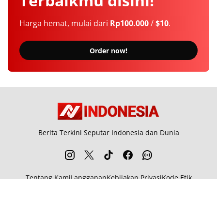
Terbaikmu
disini!
Harga hemat, mulai dari
Rp100.000
/
$10
.
Order now!
Berita Terkini Seputar Indonesia dan Dunia
Tentang Kami
Langganan
Kebijakan Privasi
Kode Etik
Info Kerjasama
Karir
© 2026
Newsindonesia.net
. All rights reserved.