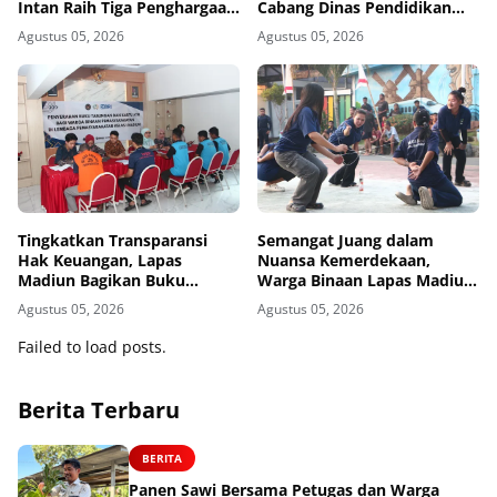
Intan Raih Tiga Penghargaan
Cabang Dinas Pendidikan
dari KPPN Banjarmasin
Wilayah Madiun Kunjungi
Agustus 05, 2026
Agustus 05, 2026
Lapas Madiun
Tingkatkan Transparansi
Semangat Juang dalam
Hak Keuangan, Lapas
Nuansa Kemerdekaan,
Madiun Bagikan Buku
Warga Binaan Lapas Madiun
Tabungan dan ATM BRI
Adu Kekompakan dalam
Agustus 05, 2026
Agustus 05, 2026
kepada Warga Binaan
Lomba Estafet Tepung dan
Paku dalam Botol
Failed to load posts.
Berita Terbaru
BERITA
Panen Sawi Bersama Petugas dan Warga