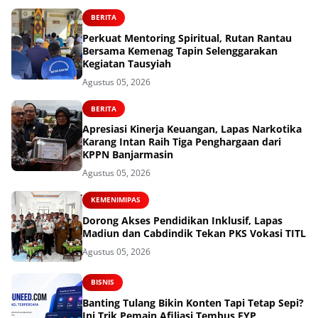
BERITA
Perkuat Mentoring Spiritual, Rutan Rantau
Bersama Kemenag Tapin Selenggarakan
Kegiatan Tausyiah
Agustus 05, 2026
BERITA
Apresiasi Kinerja Keuangan, Lapas Narkotika
Karang Intan Raih Tiga Penghargaan dari
KPPN Banjarmasin
Agustus 05, 2026
KEMENIMIPAS
Dorong Akses Pendidikan Inklusif, Lapas
Madiun dan Cabdindik Tekan PKS Vokasi TITL
Agustus 05, 2026
BISNIS
Banting Tulang Bikin Konten Tapi Tetap Sepi?
Ini Trik Pemain Afiliasi Tembus FYP