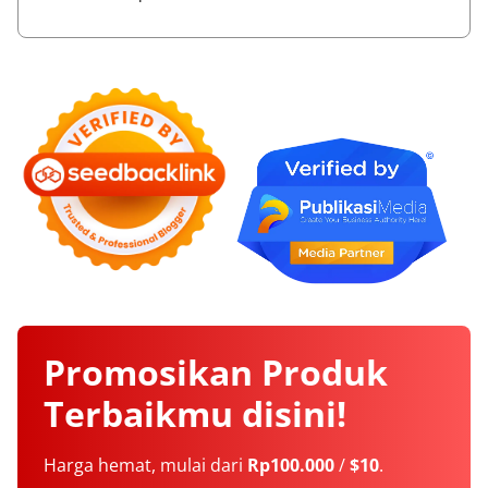
Promosikan
Produk
Terbaikmu
disini!
Harga hemat, mulai dari
Rp100.000
/
$10
.