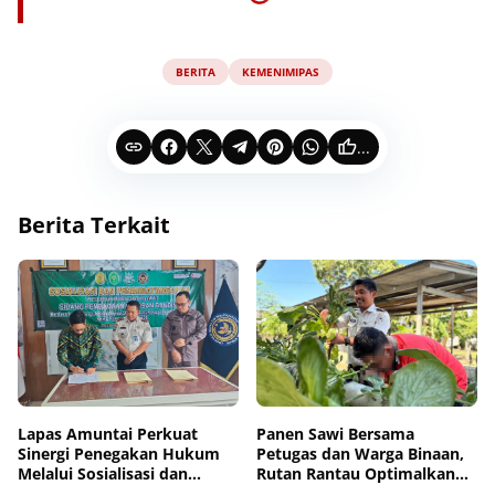
BERITA
KEMENIMIPAS
...
Berita Terkait
Lapas Amuntai Perkuat
Panen Sawi Bersama
Sinergi Penegakan Hukum
Petugas dan Warga Binaan,
Melalui Sosialisasi dan
Rutan Rantau Optimalkan
Penandatanganan MoU
Lahan SAE untuk Pembinaan