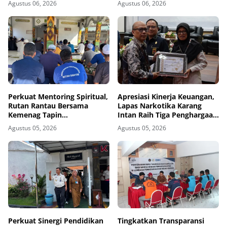
Agustus 06, 2026
Agustus 06, 2026
Sidang Pembacaan Putusan
Kemandirian
Banding
Perkuat Mentoring Spiritual,
Apresiasi Kinerja Keuangan,
Rutan Rantau Bersama
Lapas Narkotika Karang
Kemenag Tapin
Intan Raih Tiga Penghargaan
Selenggarakan Kegiatan
dari KPPN Banjarmasin
Agustus 05, 2026
Agustus 05, 2026
Tausyiah
Perkuat Sinergi Pendidikan
Tingkatkan Transparansi