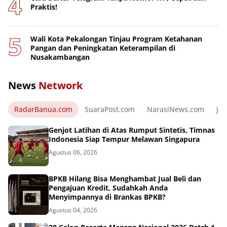
Praktis!
Wali Kota Pekalongan Tinjau Program Ketahanan
Pangan dan Peningkatan Keterampilan di
Nusakambangan
News
Network
RadarBanua.com
SuaraPost.com
NarasiNews.com
Jej
Genjot Latihan di Atas Rumput Sintetis, Timnas
Indonesia Siap Tempur Melawan Singapura
Agustus 06, 2026
BPKB Hilang Bisa Menghambat Jual Beli dan
Pengajuan Kredit, Sudahkah Anda
Menyimpannya di Brankas BPKB?
Agustus 04, 2026