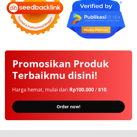
Promosikan
Produk
Terbaikmu
disini!
Harga hemat, mulai dari
Rp100.000
/
$10
.
Order now!