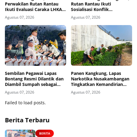
Perwakilan Rutan Rantau
Rutan Rantau Ikuti
Ikuti Evaluasi Caraka LHKAN
Sosialisasi Konflik
di Banjarmasin
Kepentingan serta
Agustus 07, 2026
Agustus 07, 2026
Monitoring dan Evaluasi
Caraka LHKAN Secara Virtual
Sembilan Pegawai Lapas
Panen Kangkung, Lapas
Bontang Resmi Dilantik dan
Narkotika Nusakambangan
Diambil Sumpah sebagai
Tingkatkan Kemandirian
Pegawai Negeri Sipil
Pangan
Agustus 07, 2026
Agustus 07, 2026
Failed to load posts.
Berita Terbaru
BERITA