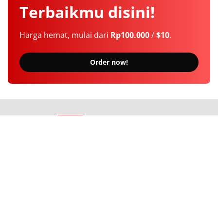
Terbaikmu
disini!
Harga hemat, mulai dari
Rp100.000
/
$10
.
Order now!
Berita Terkini Seputar Indonesia dan Dunia
Tentang Kami
Langganan
Kebijakan Privasi
Kode Etik
Info Kerjasama
Karir