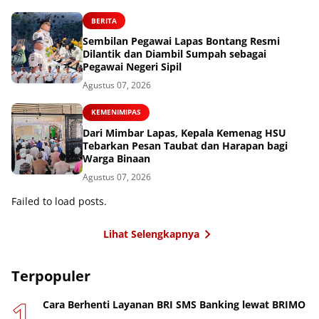
BERITA
Sembilan Pegawai Lapas Bontang Resmi
Dilantik dan Diambil Sumpah sebagai
Pegawai Negeri Sipil
Agustus 07, 2026
KEMENIMIPAS
Dari Mimbar Lapas, Kepala Kemenag HSU
Tebarkan Pesan Taubat dan Harapan bagi
Warga Binaan
Agustus 07, 2026
Failed to load posts.
Lihat Selengkapnya
Terpopuler
Cara Berhenti Layanan BRI SMS Banking lewat BRIMO