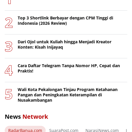
Top 3 Shortlink Berbayar dengan CPM Tinggi di
Indonesia (2026 Review)
Dari Ojol untuk Kuliah hingga Menjadi Kreator
Konten: Kisah Inijayaq
Cara Daftar Telegram Tanpa Nomor HP, Cepat dan
Praktis!
Wali Kota Pekalongan Tinjau Program Ketahanan
Pangan dan Peningkatan Keterampilan di
Nusakambangan
News
Network
RadarBanua.com
SuaraPost.com
NarasiNews.com
Jej