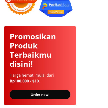
Promosikan
Produk
Terbaikmu
disini!
Harga hemat, mulai dari
Rp100.000
/
$10
.
Order now!