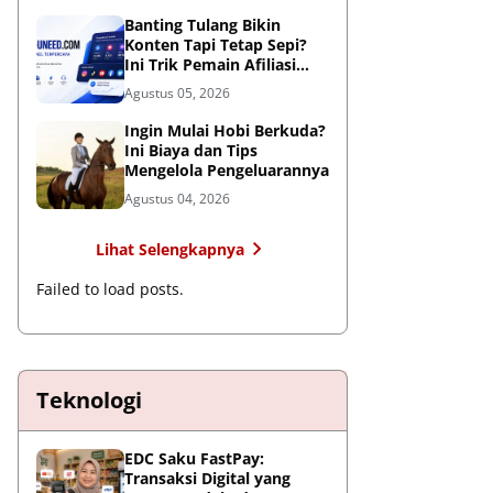
Global
Banting Tulang Bikin
Konten Tapi Tetap Sepi?
Ini Trik Pemain Afiliasi
Tembus FYP
Agustus 05, 2026
Ingin Mulai Hobi Berkuda?
Ini Biaya dan Tips
Mengelola Pengeluarannya
Agustus 04, 2026
Lihat Selengkapnya
Failed to load posts.
Teknologi
EDC Saku FastPay:
Transaksi Digital yang