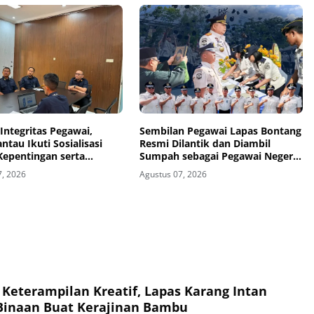
Integritas Pegawai,
Sembilan Pegawai Lapas Bontang
ntau Ikuti Sosialisasi
Resmi Dilantik dan Diambil
Kepentingan serta
Sumpah sebagai Pegawai Negeri
ng dan Evaluasi Caraka
Sipil
7, 2026
Agustus 07, 2026
ecara Virtual
eterampilan Kreatif, Lapas Karang Intan
Binaan Buat Kerajinan Bambu