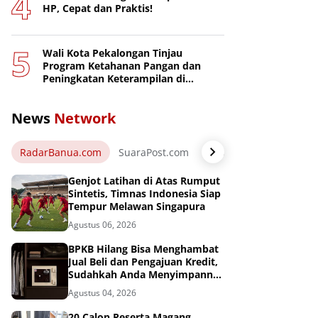
HP, Cepat dan Praktis!
Wali Kota Pekalongan Tinjau
Program Ketahanan Pangan dan
Peningkatan Keterampilan di
Nusakambangan
News
Network
RadarBanua.com
SuaraPost.com
NarasiNews.com
Jej
Genjot Latihan di Atas Rumput
Sintetis, Timnas Indonesia Siap
Tempur Melawan Singapura
Agustus 06, 2026
BPKB Hilang Bisa Menghambat
Jual Beli dan Pengajuan Kredit,
Sudahkah Anda Menyimpannya
di Brankas BPKB?
Agustus 04, 2026
20 Calon Peserta Magang