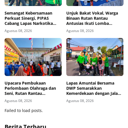
Semangat Kebersamaan
Unjuk Bakat Vokal, Warga
Perkuat Sinergi, PIPAS
Binaan Rutan Rantau
Cabang Lapas Narkotika
Antusias Ikuti Lomba
Kelas IIA Karang Intan Ikuti
Menyanyi Lagu Nasional dan
Agustus 08, 2026
Agustus 08, 2026
Fun Walk HUT Ke-81 RI
Bebas
Upacara Pembukaan
Lapas Amuntai Bersama
Perlombaan Olahraga dan
DWP Semarakkan
Seni, Rutan Rantau
Kemerdekaan dengan Jalan
Semarakkan HUT ke-81
Santai dan Bakti Sosial
Agustus 08, 2026
Agustus 08, 2026
Kemerdekaan RI
Failed to load posts.
Berita Terbaru