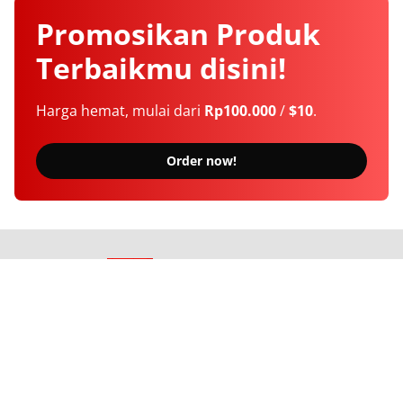
Promosikan
Produk
Terbaikmu
disini!
Harga hemat, mulai dari
Rp100.000
/
$10
.
Order now!
Berita Terkini Seputar Indonesia dan Dunia
Tentang Kami
Langganan
Kebijakan Privasi
Kode Etik