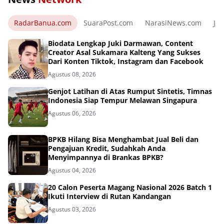
RadarBanua.com
SuaraPost.com
NarasiNews.com
Jej
Biodata Lengkap Juki Darmawan, Content
Creator Asal Sukamara Kalteng Yang Sukses
Dari Konten Tiktok, Instagram dan Facebook
Agustus 08, 2026
Genjot Latihan di Atas Rumput Sintetis, Timnas
Indonesia Siap Tempur Melawan Singapura
Agustus 06, 2026
BPKB Hilang Bisa Menghambat Jual Beli dan
Pengajuan Kredit, Sudahkah Anda
Menyimpannya di Brankas BPKB?
Agustus 04, 2026
20 Calon Peserta Magang Nasional 2026 Batch 1
Ikuti Interview di Rutan Kandangan
Agustus 03, 2026