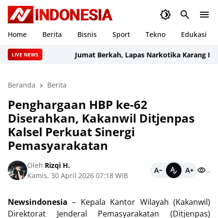
Home
Berita
Bisnis
Sport
Tekno
Edukasi
Jumat Berkah, Lapas Narkotika Karang Intan 
LIVE NEWS
Beranda
Berita
Penghargaan HBP ke-62
Diserahkan, Kakanwil Ditjenpas
Kalsel Perkuat Sinergi
Pemasyarakatan
Oleh
Rizqi H.
...
Kamis, 30 April 2026 07:18 WIB
Newsindonesia
– Kepala Kantor Wilayah (Kakanwil)
Direktorat Jenderal Pemasyarakatan (Ditjenpas)