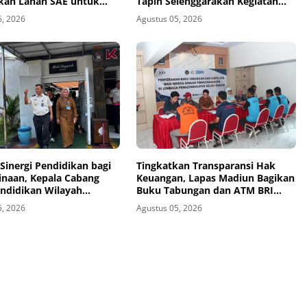
kan Lahan SAE untuk
Tapin Selenggarakan Kegiatan
an Kemandirian
Tausyiah
6, 2026
Agustus 05, 2026
Sinergi Pendidikan bagi
Tingkatkan Transparansi Hak
inaan, Kepala Cabang
Keuangan, Lapas Madiun Bagikan
endidikan Wilayah
Buku Tabungan dan ATM BRI
Kunjungi Lapas Madiun
kepada Warga Binaan
5, 2026
Agustus 05, 2026