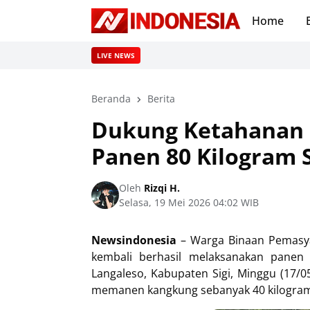
Home
LIVE NEWS
Beranda
Berita
Dukung Ketahanan 
Panen 80 Kilogram 
Oleh
Rizqi H.
Selasa, 19 Mei 2026 04:02 WIB
Newsindonesia
– Warga Binaan Pemasya
kembali berhasil melaksanakan panen 
Langaleso, Kabupaten Sigi, Minggu (17/0
memanen kangkung sebanyak 40 kilogram 