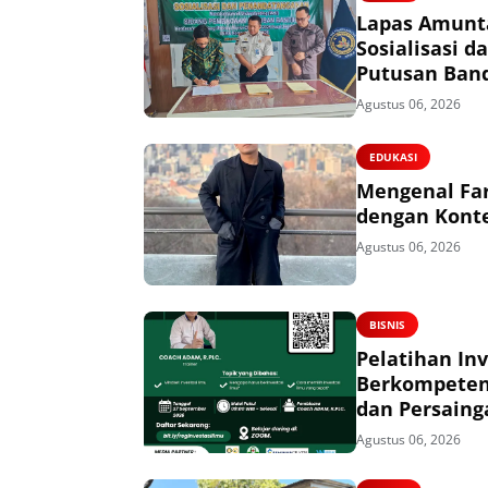
Lapas Amunta
Sosialisasi
Putusan Ban
Agustus 06, 2026
EDUKASI
Mengenal Far
dengan Konte
Agustus 06, 2026
BISNIS
Pelatihan In
Berkompeten,
dan Persaing
Agustus 06, 2026