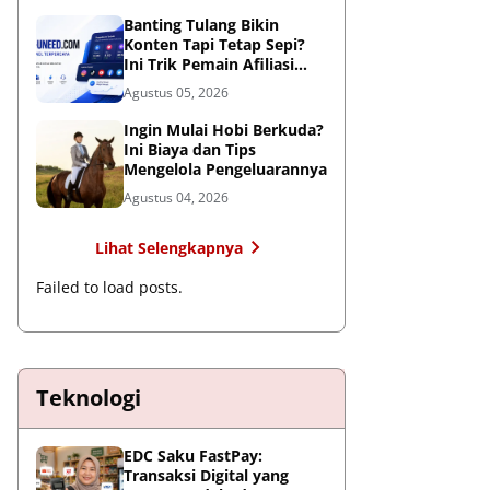
Global
Banting Tulang Bikin
Konten Tapi Tetap Sepi?
Ini Trik Pemain Afiliasi
Tembus FYP
Agustus 05, 2026
Ingin Mulai Hobi Berkuda?
Ini Biaya dan Tips
Mengelola Pengeluarannya
Agustus 04, 2026
Lihat Selengkapnya
Failed to load posts.
Teknologi
EDC Saku FastPay:
Transaksi Digital yang