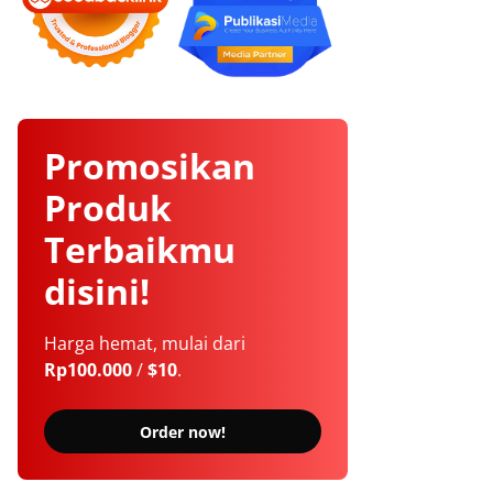
Promosikan
Produk
Terbaikmu
disini!
Harga hemat, mulai dari
Rp100.000
/
$10
.
Order now!