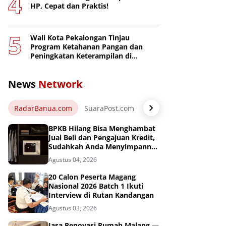
HP, Cepat dan Praktis!
Wali Kota Pekalongan Tinjau
Program Ketahanan Pangan dan
Peningkatan Keterampilan di
Nusakambangan
News
Network
RadarBanua.com
SuaraPost.com
NarasiNews.com
Jej
BPKB Hilang Bisa Menghambat
Jual Beli dan Pengajuan Kredit,
Sudahkah Anda Menyimpannya
di Brankas BPKB?
Agustus 04, 2026
20 Calon Peserta Magang
Nasional 2026 Batch 1 Ikuti
Interview di Rutan Kandangan
Agustus 03, 2026
Jasa Renovasi Rumah Malang —