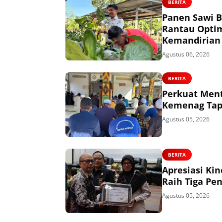
BERITA
Panen Sawi B
Rantau Opti
Kemandirian
Agustus 06, 2026
BERITA
Perkuat Ment
Kemenag Tapi
Agustus 05, 2026
BERITA
Apresiasi Ki
Raih Tiga Pe
Agustus 05, 2026