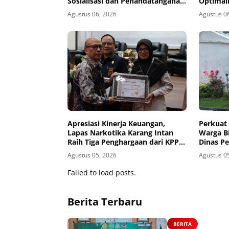
Sosialisasi dan Penandatanganan
Optimal
MoU Sidang Pembacaan Putusan
Pembina
Agustus 06, 2026
Agustus 0
Banding
Apresiasi Kinerja Keuangan,
Perkuat 
Lapas Narkotika Karang Intan
Warga B
Raih Tiga Penghargaan dari KPPN
Dinas P
Banjarmasin
Madiun 
Agustus 05, 2026
Agustus 0
Failed to load posts.
Berita Terbaru
BERITA