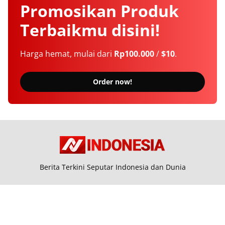
Promosikan
Produk
Terbaikmu
disini!
Harga hemat, mulai dari
Rp100.000
/
$10
.
Order now!
Berita Terkini Seputar Indonesia dan Dunia
Tentang Kami
Langganan
Kebijakan Privasi
Kode Etik
Info Kerjasama
Karir