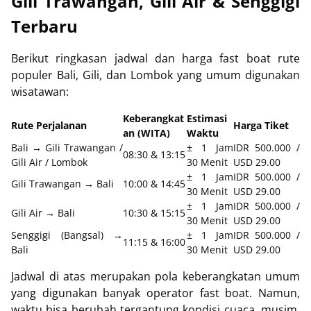
Gili Trawangan, Gili Air & Senggigi
Terbaru
Berikut ringkasan jadwal dan harga fast boat rute
populer Bali, Gili, dan Lombok yang umum digunakan
wisatawan:
Keberangkat
Estimasi
Rute Perjalanan
Harga Tiket
an (WITA)
Waktu
Bali → Gili Trawangan /
± 1 Jam
IDR 500.000 /
08:30 & 13:15
Gili Air / Lombok
30 Menit
USD 29.00
± 1 Jam
IDR 500.000 /
Gili Trawangan → Bali
10:00 & 14:45
30 Menit
USD 29.00
± 1 Jam
IDR 500.000 /
Gili Air → Bali
10:30 & 15:15
30 Menit
USD 29.00
Senggigi (Bangsal) →
± 1 Jam
IDR 500.000 /
11:15 & 16:00
Bali
30 Menit
USD 29.00
Jadwal di atas merupakan pola keberangkatan umum
yang digunakan banyak operator fast boat. Namun,
waktu bisa berubah tergantung kondisi cuaca, musim,