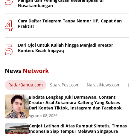
Pangan dan Peningkatan Keterampilan di
Nusakambangan
Cara Daftar Telegram Tanpa Nomor HP, Cepat dan
Praktis!
Dari Ojol untuk Kuliah hingga Menjadi Kreator
Konten: Kisah Inijayaq
News
Network
RadarBanua.com
SuaraPost.com
NarasiNews.com
Jej
Biodata Lengkap Juki Darmawan, Content
Creator Asal Sukamara Kalteng Yang Sukses
Dari Konten Tiktok, Instagram dan Facebook
Agustus 08, 2026
Genjot Latihan di Atas Rumput Sintetis, Timnas
Indonesia Siap Tempur Melawan Singapura