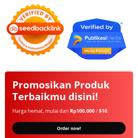
Promosikan
Produk
Terbaikmu
disini!
Harga hemat, mulai dari
Rp100.000
/
$10
.
Order now!