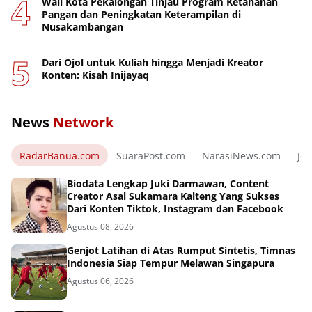
Wali Kota Pekalongan Tinjau Program Ketahanan
Pangan dan Peningkatan Keterampilan di
Nusakambangan
Dari Ojol untuk Kuliah hingga Menjadi Kreator
Konten: Kisah Inijayaq
News
Network
RadarBanua.com
SuaraPost.com
NarasiNews.com
Jej
Biodata Lengkap Juki Darmawan, Content
Creator Asal Sukamara Kalteng Yang Sukses
Dari Konten Tiktok, Instagram dan Facebook
Agustus 08, 2026
Genjot Latihan di Atas Rumput Sintetis, Timnas
Indonesia Siap Tempur Melawan Singapura
Agustus 06, 2026