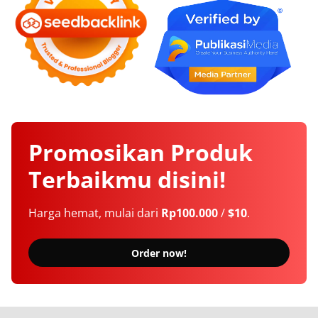
Promosikan
Produk
Terbaikmu
disini!
Harga hemat, mulai dari
Rp100.000
/
$10
.
Order now!