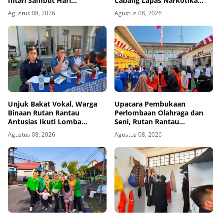
Intan Sambut Hari
Cabang Lapas Narkotika
Kemerdekaan Ke-81 RI
Kelas IIA Karang Intan Ikuti
Agustus 08, 2026
Agustus 08, 2026
Fun Walk HUT Ke-81 RI
Unjuk Bakat Vokal, Warga
Upacara Pembukaan
Binaan Rutan Rantau
Perlombaan Olahraga dan
Antusias Ikuti Lomba
Seni, Rutan Rantau
Menyanyi Lagu Nasional dan
Semarakkan HUT ke-81
Agustus 08, 2026
Agustus 08, 2026
Bebas
Kemerdekaan RI