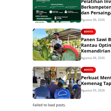
Pelatihan In
Berkompeten,
dan Persaing
Agustus 06, 2026
BERITA
Panen Sawi B
Rantau Opti
Kemandirian
Agustus 06, 2026
BERITA
Perkuat Ment
Kemenag Tapi
Agustus 05, 2026
Failed to load posts.