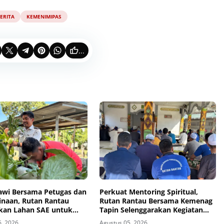
ERITA
KEMENIMIPAS
...
awi Bersama Petugas dan
Perkuat Mentoring Spiritual,
inaan, Rutan Rantau
Rutan Rantau Bersama Kemenag
kan Lahan SAE untuk
Tapin Selenggarakan Kegiatan
an Kemandirian
Tausyiah
6, 2026
Agustus 05, 2026