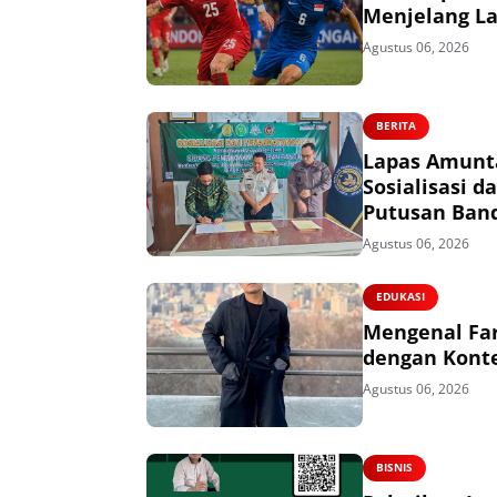
Menjelang La
Agustus 06, 2026
BERITA
Lapas Amunta
Sosialisasi
Putusan Ban
Agustus 06, 2026
EDUKASI
Mengenal Far
dengan Konte
Agustus 06, 2026
BISNIS