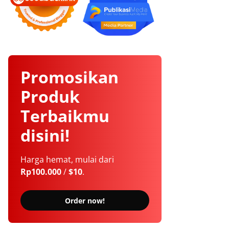
Promosikan
Produk
Terbaikmu
disini!
Harga hemat, mulai dari
Rp100.000
/
$10
.
Order now!