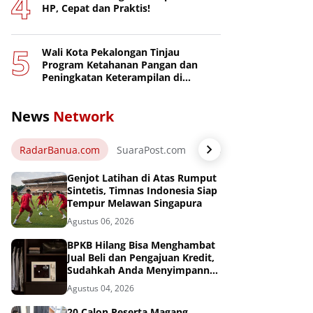
HP, Cepat dan Praktis!
Wali Kota Pekalongan Tinjau
Program Ketahanan Pangan dan
Peningkatan Keterampilan di
Nusakambangan
News
Network
RadarBanua.com
SuaraPost.com
NarasiNews.com
Jej
Genjot Latihan di Atas Rumput
Sintetis, Timnas Indonesia Siap
Tempur Melawan Singapura
Agustus 06, 2026
BPKB Hilang Bisa Menghambat
Jual Beli dan Pengajuan Kredit,
Sudahkah Anda Menyimpannya
di Brankas BPKB?
Agustus 04, 2026
20 Calon Peserta Magang