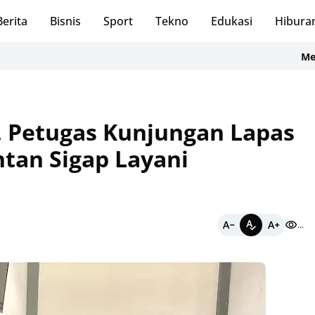
Berita
Bisnis
Sport
Tekno
Edukasi
Hibura
Menatap Per
 Petugas Kunjungan Lapas
ntan Sigap Layani
...