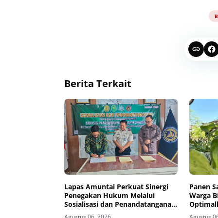
B
Berita Terkait
Lapas Amuntai Perkuat Sinergi
Panen S
Penegakan Hukum Melalui
Warga B
Sosialisasi dan Penandatanganan
Optimal
MoU Sidang Pembacaan Putusan
Pembina
Agustus 06, 2026
Agustus 0