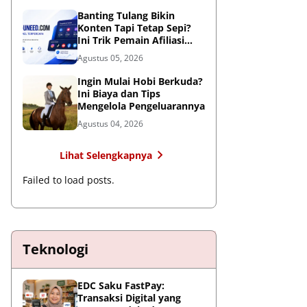
Global
Banting Tulang Bikin
Konten Tapi Tetap Sepi?
Ini Trik Pemain Afiliasi
Tembus FYP
Agustus 05, 2026
Ingin Mulai Hobi Berkuda?
Ini Biaya dan Tips
Mengelola Pengeluarannya
Agustus 04, 2026
Lihat Selengkapnya
Failed to load posts.
Teknologi
EDC Saku FastPay:
Transaksi Digital yang