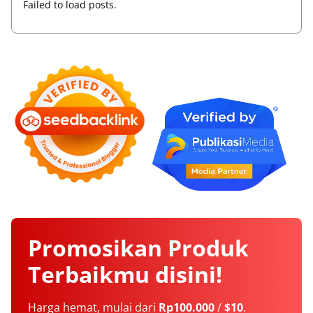
Failed to load posts.
Promosikan
Produk
Terbaikmu
disini!
Harga hemat, mulai dari
Rp100.000
/
$10
.