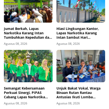
Jumat Berkah, Lapas
Hiasi Lingkungan Kantor,
Narkotika Karang Intan
Lapas Narkotika Karang
Tumbuhkan Kepedulian dan
Intan Sambut Hari
Kebersamaan
Kemerdekaan Ke-81 RI
Agustus 08, 2026
Agustus 08, 2026
Semangat Kebersamaan
Unjuk Bakat Vokal, Warga
Perkuat Sinergi, PIPAS
Binaan Rutan Rantau
Cabang Lapas Narkotika
Antusias Ikuti Lomba
Kelas IIA Karang Intan Ikuti
Menyanyi Lagu Nasional dan
Agustus 08, 2026
Agustus 08, 2026
Fun Walk HUT Ke-81 RI
Bebas