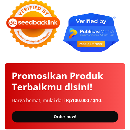
Promosikan
Produk
Terbaikmu
disini!
Harga hemat, mulai dari
Rp100.000
/
$10
.
Order now!