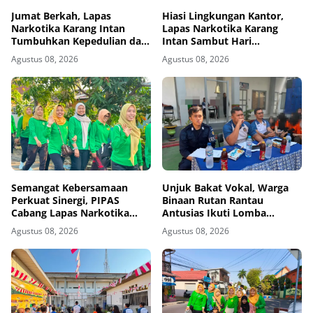
Jumat Berkah, Lapas
Hiasi Lingkungan Kantor,
Narkotika Karang Intan
Lapas Narkotika Karang
Tumbuhkan Kepedulian dan
Intan Sambut Hari
Kebersamaan
Kemerdekaan Ke-81 RI
Agustus 08, 2026
Agustus 08, 2026
Semangat Kebersamaan
Unjuk Bakat Vokal, Warga
Perkuat Sinergi, PIPAS
Binaan Rutan Rantau
Cabang Lapas Narkotika
Antusias Ikuti Lomba
Kelas IIA Karang Intan Ikuti
Menyanyi Lagu Nasional dan
Agustus 08, 2026
Agustus 08, 2026
Fun Walk HUT Ke-81 RI
Bebas