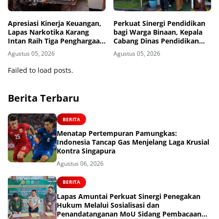
Apresiasi Kinerja Keuangan,
Perkuat Sinergi Pendidikan
Lapas Narkotika Karang
bagi Warga Binaan, Kepala
Intan Raih Tiga Penghargaan
Cabang Dinas Pendidikan
dari KPPN Banjarmasin
Wilayah Madiun Kunjungi
Agustus 05, 2026
Agustus 05, 2026
Lapas Madiun
Failed to load posts.
Berita Terbaru
BERITA
Menatap Pertempuran Pamungkas:
Indonesia Tancap Gas Menjelang Laga Krusial
Kontra Singapura
Agustus 06, 2026
BERITA
Lapas Amuntai Perkuat Sinergi Penegakan
Hukum Melalui Sosialisasi dan
Penandatanganan MoU Sidang Pembacaan