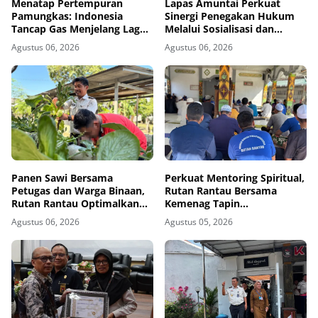
Menatap Pertempuran
Lapas Amuntai Perkuat
Pamungkas: Indonesia
Sinergi Penegakan Hukum
Tancap Gas Menjelang Laga
Melalui Sosialisasi dan
Krusial Kontra Singapura
Penandatanganan MoU
Agustus 06, 2026
Agustus 06, 2026
Sidang Pembacaan Putusan
Banding
Panen Sawi Bersama
Perkuat Mentoring Spiritual,
Petugas dan Warga Binaan,
Rutan Rantau Bersama
Rutan Rantau Optimalkan
Kemenag Tapin
Lahan SAE untuk Pembinaan
Selenggarakan Kegiatan
Agustus 06, 2026
Agustus 05, 2026
Kemandirian
Tausyiah