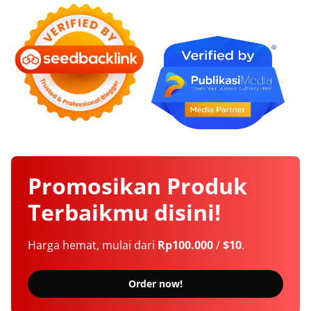
Promosikan
Produk
Terbaikmu
disini!
Harga hemat, mulai dari
Rp100.000
/
$10
.
Order now!