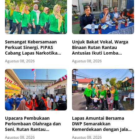
Semangat Kebersamaan
Unjuk Bakat Vokal, Warga
Perkuat Sinergi, PIPAS
Binaan Rutan Rantau
Cabang Lapas Narkotika
Antusias Ikuti Lomba
Kelas IIA Karang Intan Ikuti
Menyanyi Lagu Nasional dan
Agustus 08, 2026
Agustus 08, 2026
Fun Walk HUT Ke-81 RI
Bebas
Upacara Pembukaan
Lapas Amuntai Bersama
Perlombaan Olahraga dan
DWP Semarakkan
Seni, Rutan Rantau
Kemerdekaan dengan Jalan
Semarakkan HUT ke-81
Santai dan Bakti Sosial
Agustus 08, 2026
Agustus 08, 2026