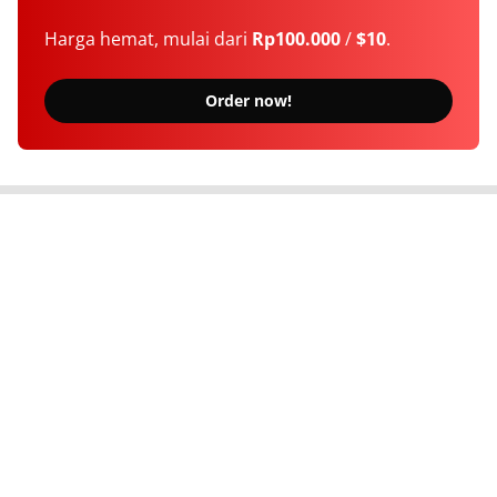
Harga hemat, mulai dari
Rp100.000
/
$10
.
Order now!
Berita Terkini Seputar Indonesia dan Dunia
Tentang Kami
Langganan
Kebijakan Privasi
Kode Etik
Info Kerjasama
Karir
© 2026
Newsindonesia.net
. All rights reserved.