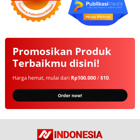
Promosikan
Produk
Terbaikmu
disini!
Harga hemat, mulai dari
Rp100.000
/
$10
.
Order now!