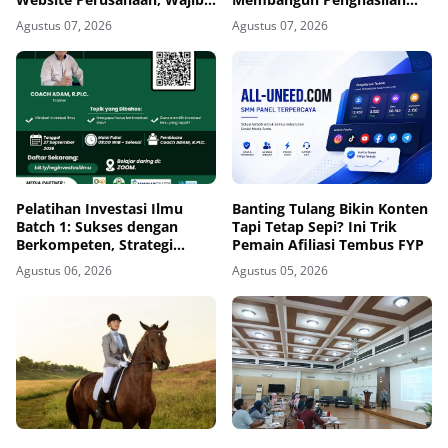
Diterapkan Sebelum
Jangka Panjang di Era
Agustus 07, 2026
Agustus 07, 2026
Terlambat
Kecerdasan Buatan
Pelatihan Investasi Ilmu
Banting Tulang Bikin Konten
Batch 1: Sukses dengan
Tapi Tetap Sepi? Ini Trik
Berkompeten, Strategi
Pemain Afiliasi Tembus FYP
Meningkatkan Daya Saing di
Agustus 06, 2026
Agustus 05, 2026
Era AI dan Persaingan Global