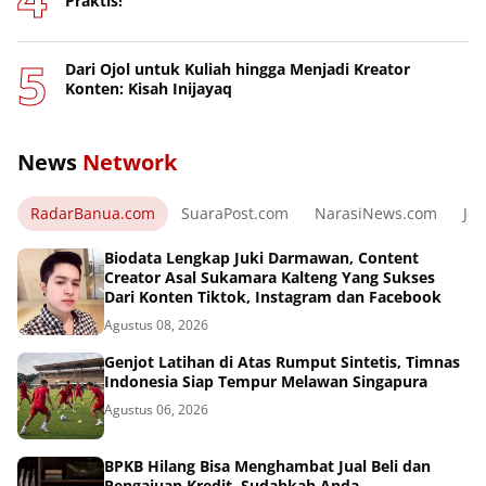
Praktis!
Dari Ojol untuk Kuliah hingga Menjadi Kreator
Konten: Kisah Inijayaq
News
Network
RadarBanua.com
SuaraPost.com
NarasiNews.com
Jej
Biodata Lengkap Juki Darmawan, Content
Creator Asal Sukamara Kalteng Yang Sukses
Dari Konten Tiktok, Instagram dan Facebook
Agustus 08, 2026
Genjot Latihan di Atas Rumput Sintetis, Timnas
Indonesia Siap Tempur Melawan Singapura
Agustus 06, 2026
BPKB Hilang Bisa Menghambat Jual Beli dan
Pengajuan Kredit, Sudahkah Anda