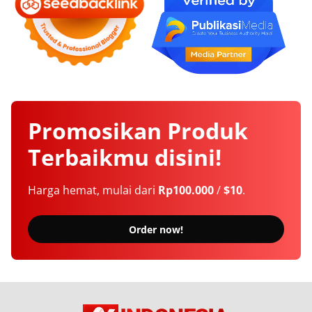
Promosikan
Produk
Terbaikmu
disini!
Harga hemat, mulai dari
Rp100.000
/
$10
.
Order now!