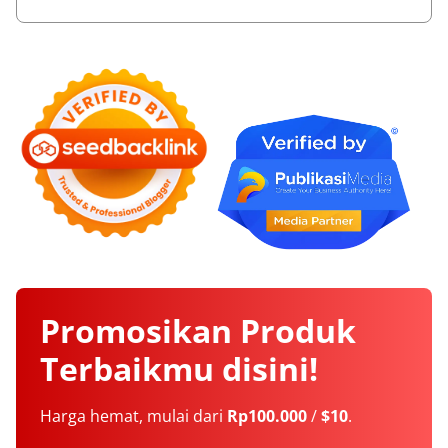
Promosikan
Produk
Terbaikmu
disini!
Harga hemat, mulai dari
Rp100.000
/
$10
.