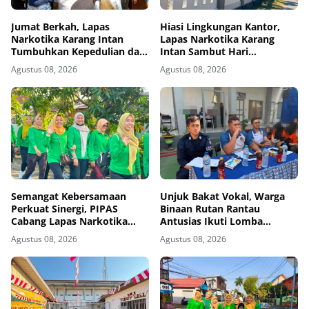
Jumat Berkah, Lapas
Hiasi Lingkungan Kantor,
Narkotika Karang Intan
Lapas Narkotika Karang
Tumbuhkan Kepedulian dan
Intan Sambut Hari
Kebersamaan
Kemerdekaan Ke-81 RI
Agustus 08, 2026
Agustus 08, 2026
Semangat Kebersamaan
Unjuk Bakat Vokal, Warga
Perkuat Sinergi, PIPAS
Binaan Rutan Rantau
Cabang Lapas Narkotika
Antusias Ikuti Lomba
Kelas IIA Karang Intan Ikuti
Menyanyi Lagu Nasional dan
Agustus 08, 2026
Agustus 08, 2026
Fun Walk HUT Ke-81 RI
Bebas