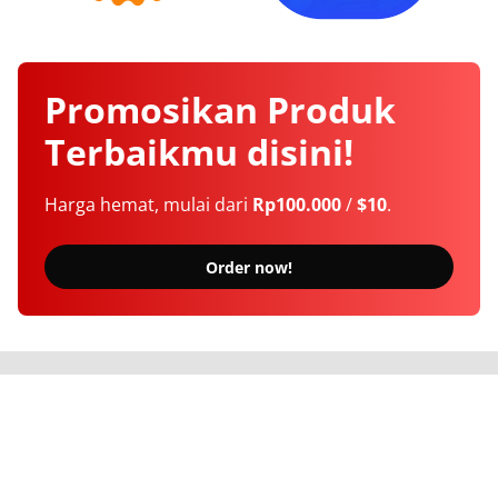
Promosikan
Produk
Terbaikmu
disini!
Harga hemat, mulai dari
Rp100.000
/
$10
.
Order now!
Berita Terkini Seputar Indonesia dan Dunia