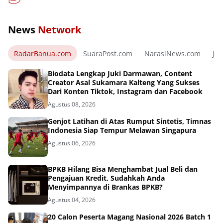
News
Network
RadarBanua.com
SuaraPost.com
NarasiNews.com
Jej
Biodata Lengkap Juki Darmawan, Content
Creator Asal Sukamara Kalteng Yang Sukses
Dari Konten Tiktok, Instagram dan Facebook
Agustus 08, 2026
Genjot Latihan di Atas Rumput Sintetis, Timnas
Indonesia Siap Tempur Melawan Singapura
Agustus 06, 2026
BPKB Hilang Bisa Menghambat Jual Beli dan
Pengajuan Kredit, Sudahkah Anda
Menyimpannya di Brankas BPKB?
Agustus 04, 2026
20 Calon Peserta Magang Nasional 2026 Batch 1