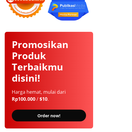
Promosikan
Produk
Terbaikmu
disini!
Harga hemat, mulai dari
Rp100.000
/
$10
.
Order now!