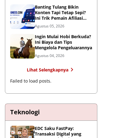
Global
Banting Tulang Bikin
Konten Tapi Tetap Sepi?
Ini Trik Pemain Afiliasi
Tembus FYP
Agustus 05, 2026
Ingin Mulai Hobi Berkuda?
Ini Biaya dan Tips
Mengelola Pengeluarannya
Agustus 04, 2026
Lihat Selengkapnya
Failed to load posts.
Teknologi
EDC Saku FastPay:
Transaksi Digital yang