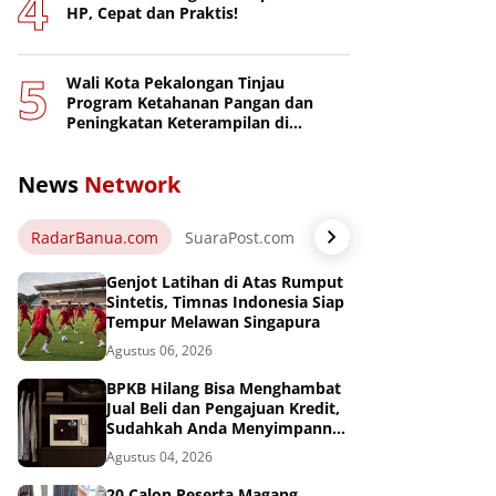
HP, Cepat dan Praktis!
Wali Kota Pekalongan Tinjau
Program Ketahanan Pangan dan
Peningkatan Keterampilan di
Nusakambangan
News
Network
RadarBanua.com
SuaraPost.com
NarasiNews.com
Jej
Genjot Latihan di Atas Rumput
Sintetis, Timnas Indonesia Siap
Tempur Melawan Singapura
Agustus 06, 2026
BPKB Hilang Bisa Menghambat
Jual Beli dan Pengajuan Kredit,
Sudahkah Anda Menyimpannya
di Brankas BPKB?
Agustus 04, 2026
20 Calon Peserta Magang