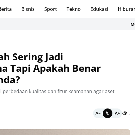
Berita
Bisnis
Sport
Tekno
Edukasi
Hibura
Menatap Perte
h Sering Jadi
a Tapi Apakah Benar
nda?
perbedaan kualitas dan fitur keamanan agar aset
...