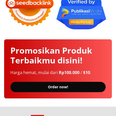
Promosikan
Produk
Terbaikmu
disini!
Harga hemat, mulai dari
Rp100.000
/
$10
.
Order now!