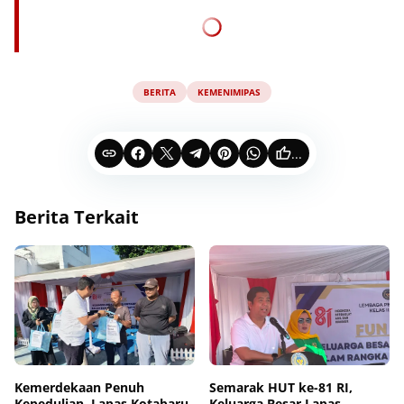
BERITA
KEMENIMIPAS
...
Berita Terkait
Kemerdekaan Penuh
Semarak HUT ke-81 RI,
Kepedulian, Lapas Kotabaru
Keluarga Besar Lapas