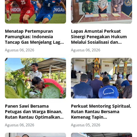
Menatap Pertempuran
Lapas Amuntai Perkuat
Pamungkas: Indonesia
Sinergi Penegakan Hukum
Tancap Gas Menjelang Laga
Melalui Sosialisasi dan
Krusial Kontra Singapura
Penandatanganan MoU
Agustus 06, 2026
Agustus 06, 2026
Sidang Pembacaan Putusan
Banding
Panen Sawi Bersama
Perkuat Mentoring Spiritual,
Petugas dan Warga Binaan,
Rutan Rantau Bersama
Rutan Rantau Optimalkan
Kemenag Tapin
Lahan SAE untuk Pembinaan
Selenggarakan Kegiatan
Agustus 06, 2026
Agustus 05, 2026
Kemandirian
Tausyiah