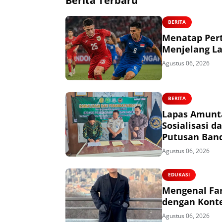
Berita Terbaru
BERITA
Menatap Per
Menjelang La
Agustus 06, 2026
BERITA
Lapas Amunta
Sosialisasi
Putusan Ban
Agustus 06, 2026
EDUKASI
Mengenal Far
dengan Konte
Agustus 06, 2026