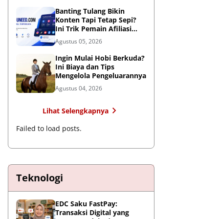
Global
Banting Tulang Bikin
Konten Tapi Tetap Sepi?
Ini Trik Pemain Afiliasi
Tembus FYP
Agustus 05, 2026
Ingin Mulai Hobi Berkuda?
Ini Biaya dan Tips
Mengelola Pengeluarannya
Agustus 04, 2026
Lihat Selengkapnya
Failed to load posts.
Teknologi
EDC Saku FastPay:
Transaksi Digital yang