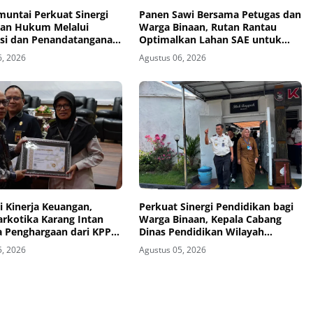
muntai Perkuat Sinergi
Panen Sawi Bersama Petugas dan
an Hukum Melalui
Warga Binaan, Rutan Rantau
sasi dan Penandatanganan
Optimalkan Lahan SAE untuk
ang Pembacaan Putusan
Pembinaan Kemandirian
6, 2026
Agustus 06, 2026
i Kinerja Keuangan,
Perkuat Sinergi Pendidikan bagi
arkotika Karang Intan
Warga Binaan, Kepala Cabang
ga Penghargaan dari KPPN
Dinas Pendidikan Wilayah
asin
Madiun Kunjungi Lapas Madiun
5, 2026
Agustus 05, 2026