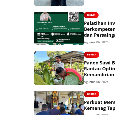
BISNIS
Pelatihan In
Berkompeten,
dan Persaing
Agustus 06, 2026
BERITA
Panen Sawi B
Rantau Opti
Kemandirian
Agustus 06, 2026
BERITA
Perkuat Ment
Kemenag Tapi