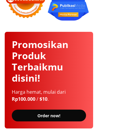
Promosikan
Produk
Terbaikmu
disini!
Harga hemat, mulai dari
Rp100.000
/
$10
.
Order now!