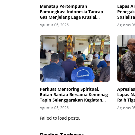
Menatap Pertempuran
Lapas A
Pamungkas: Indonesia Tancap
Penegak
Gas Menjelang Laga Krusial
Sosiali
Kontra Singapura
MoU Sid
Agustus 06, 2026
Agustus 0
Banding
Perkuat Mentoring Spiritual,
Apresias
Rutan Rantau Bersama Kemenag
Lapas N
Tapin Selenggarakan Kegiatan
Raih Ti
Tausyiah
Banjarm
Agustus 05, 2026
Agustus 0
Failed to load posts.