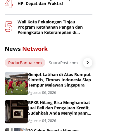
HP, Cepat dan Praktis!
Wali Kota Pekalongan Tinjau
Program Ketahanan Pangan dan
Peningkatan Keterampilan di
Nusakambangan
News
Network
RadarBanua.com
SuaraPost.com
NarasiNews.com
Jej
Genjot Latihan di Atas Rumput
Sintetis, Timnas Indonesia Siap
Tempur Melawan Singapura
Agustus 06, 2026
BPKB Hilang Bisa Menghambat
Jual Beli dan Pengajuan Kredit,
Sudahkah Anda Menyimpannya
di Brankas BPKB?
Agustus 04, 2026
20 Calon Peserta Magang